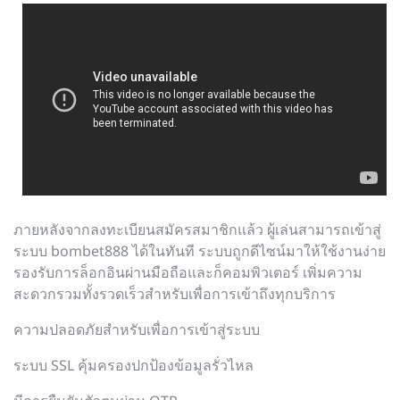
ภายหลังจากลงทะเบียนสมัครสมาชิกแล้ว ผู้เล่นสามารถเข้าสู่
ระบบ bombet888 ได้ในทันที ระบบถูกดีไซน์มาให้ใช้งานง่าย
รองรับการล็อกอินผ่านมือถือและก็คอมพิวเตอร์ เพิ่มความ
สะดวกรวมทั้งรวดเร็วสำหรับเพื่อการเข้าถึงทุกบริการ
ความปลอดภัยสำหรับเพื่อการเข้าสู่ระบบ
ระบบ SSL คุ้มครองปกป้องข้อมูลรั่วไหล