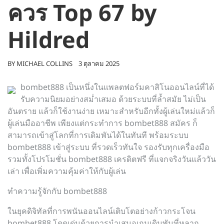
ควร Top 67 by
Hildred
BY
MICHAEL COLLINS
3 ตุลาคม 2025
bombet888 เป็นหนึ่งในแพลตฟอร์มคาสิโนออนไลน์ที่ได้
รับความนิยมอย่างสม่ำเสมอ ด้วยระบบที่ล้ำสมัย ไม่เป็น
อันตราย แล้วก็ใช้งานง่าย เหมาะสำหรับอีกทั้งผู้เล่นใหม่แล้วก็
ผู้เล่นมืออาชีพ เพียงแต่กระทำการ bombet888 สมัคร ก็
สามารถเข้าสู่โลกที่การเดิมพันได้ในทันที พร้อมระบบ
bombet888 เข้าสู่ระบบ ที่รวดเร็วทันใจ รองรับทุกเครื่องมือ
รวมทั้งโปรโมชั่น bombet888 เครดิตฟรี ที่แจกจริงวันแล้ววัน
เล่า เพื่อเพิ่มความคุ้มค่าให้กับผู้เล่น
ทำความรู้จักกับ bombet888
ในยุคดิจิทัลที่การพนันออนไลน์เติบโตอย่างก้าวกระโจน
bombet888 โดดเด่นด้วยการนำเสนอเกมเดิมพันที่หลาก