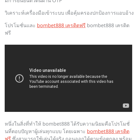
มีการยืนยันตัวตนผ่าน OTP
วิเคราะห์เครื่องมือเข้าระบบ เพื่อคุ้มครองปกป้องการแอบอ้าง
โปรโมชั่นและ
bombet888 เครดิตฟรี
bombet888 เครดิต
ฟรี
หนึ่งในสิ่งที่ทำให้ bombet888 ได้รับความนิยมคือโปรโมชั่
นที่ตอบปัญหาผู้เล่นทุกแบบ โดยเฉพาะ
bombet888 เครดิต
ฟรี
ซึ่งสามารถใช้เล่นได้จริง ถอนออกได้ตามข้อตกลง พร้อม