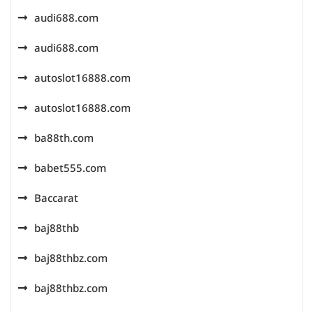
audi688.com
audi688.com
autoslot16888.com
autoslot16888.com
ba88th.com
babet555.com
Baccarat
baj88thb
baj88thbz.com
baj88thbz.com