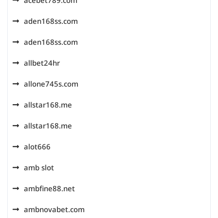
aden168ss.com
aden168ss.com
allbet24hr
allone745s.com
allstar168.me
allstar168.me
alot666
amb slot
ambfine88.net
ambnovabet.com