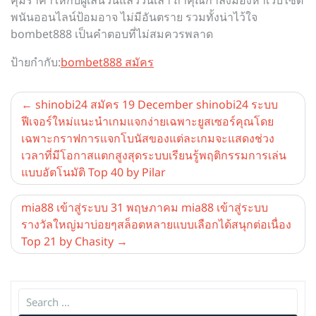
คุ้มราคาให้กับผู้เล่นวันแล้ววันเล่า ถ้าคุณกำลังมองหาเว็บไซต์
พนันออนไลน์ป้อมอาจ ไม่มีอันตราย รวมทั้งน่าไว้ใจ
bombet888 เป็นคำตอบที่ไม่สมควรพลาด
ป้ายกำกับ:
bombet888 สมัคร
แนะแนว
shinobi24 สมัคร 19 December shinobi24 ระบบ
ฟีเจอร์ใหม่แนะนำเกมแจกง่ายเฉพาะยูสเซอร์คุณโดย
เรื่อง
เฉพาะกราฟการแจกโบนัสของแต่ละเกมจะแสดงช่วง
เวลาที่มีโอกาสแตกสูงสุดระบบเรียนรู้พฤติกรรมการเล่น
แบบอัตโนมัติ Top 40 by Pilar
mia88 เข้าสู่ระบบ 31 พฤษภาคม mia88 เข้าสู่ระบบ
รางวัลใหญ่มาบ่อยๆสล็อตหลายแบบเลือกได้สนุกต่อเนื่อง
Top 21 by Chasity