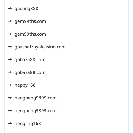
gaojing888
gem99ths.com
gem99ths.com
goatbetroyalcasino.com
gobaza88.com
gobaza88.com
happy168
hengheng9899.com
hengheng9899.com
hengjing168