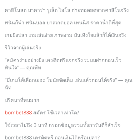
คาสิโนสด บาคาร่า รูเล็ต ไฮโล ถ่ายทอดสดจากคาสิโนจริง
พนันกีฬา พนันบอล บาสเกตบอล เทนนิส ราคาน้ำดีที่สุด
เกมยิงปลา เกมเล่นง่าย ภาพงาม บันเทิงใจแล้วก็ได้เงินจริง
รีวิวจากผู้เล่นจริง
“สมัครง่ายอย่างยิ่ง เครดิตฟรีแจกจริง ระบบฝากถอนเร็ว
ทันใจ” — คุณพีท
“มีเกมให้เลือกเยอะ โบนัสจัดเต็ม เล่นแล้วถอนได้จริง” — คุณ
นัท
ปริศนาที่พบมาก
bombet888
สมัคร ใช้เวลาเท่าใด?
ใช้เวลาไม่ถึง 3 นาที กรอกข้อมูลรวมทั้งการันตีก็สำเร็จ
bombet888 เครดิตฟรี ถอนเงินได้หรือเปล่า?