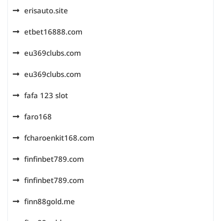
erisauto.site
etbet16888.com
eu369clubs.com
eu369clubs.com
fafa 123 slot
faro168
fcharoenkit168.com
finfinbet789.com
finfinbet789.com
finn88gold.me