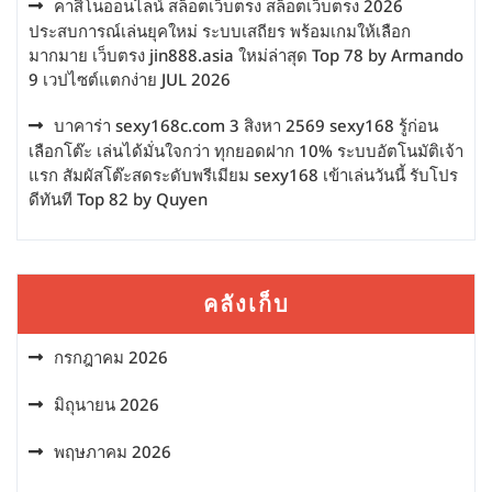
คาสิโนออนไลน์ สล็อตเว็บตรง สล็อตเว็บตรง 2026
ประสบการณ์เล่นยุคใหม่ ระบบเสถียร พร้อมเกมให้เลือก
มากมาย เว็บตรง jin888.asia ใหม่ล่าสุด Top 78 by Armando
9 เวปไซต์แตกง่าย JUL 2026
บาคาร่า sexy168c.com 3 สิงหา 2569 sexy168 รู้ก่อน
เลือกโต๊ะ เล่นได้มั่นใจกว่า ทุกยอดฝาก 10% ระบบอัตโนมัติเจ้า
แรก สัมผัสโต๊ะสดระดับพรีเมียม sexy168 เข้าเล่นวันนี้ รับโปร
ดีทันที Top 82 by Quyen
คลังเก็บ
กรกฎาคม 2026
มิถุนายน 2026
พฤษภาคม 2026