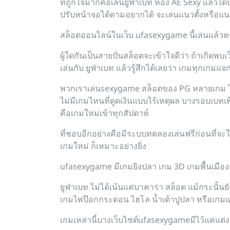
ที่ถูกใจมากคือเล่นยูฟ่าเบท ห้อง AE Sexy แล้ว
ปรับหน้าจอได้ตามอยากได้ จะเล่นแนวตั้งหรือแน
สล็อตออนไลน์ในเว็บ ufasexygame นี้เล่นแล้วท
ผู้ใดกันเป็นสายปั่นสล็อตจะเข้าใจดีว่า ถ้าเกิดพบเ
เล่นกับ ยูฟ่าเบท แล้วรู้สึกได้เลยว่า เกมทุกเก
พวกเราเล่นsexygame สล็อตของ PG หลายเกม ได้
ไม่มีเกมไหนที่ดูดเงินแบบไร้เหตุผล บางรอบเบทเพีย
คือเกมใหม่เข้าทุกสัปดาห์
ที่ชอบอีกอย่างคือมีระบบทดลองเล่นฟรีก่อนที่จะใช
เกมใหม่ ก็เหมาะอย่างยิ่ง
ufasexygame มีเกมยิงปลา เกม 3D เกมพื้นเมืองก็ค
ยูฟ่าเบท ไม่ได้เน้นแค่บาคาร่า สล็อต แม้กระนั้นย
เกมไพ่ป๊อกกระดอน ไฮโล น้ำเต้าปูปลา หรือเกมแ
เกมเหล่านี้บางเว็บไซต์ufasexygameมีไว้แค่แต่งแต