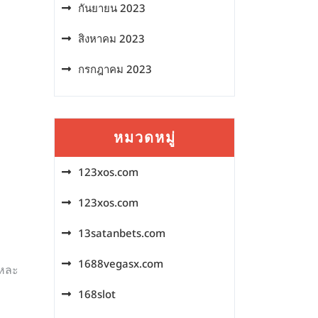
กันยายน 2023
สิงหาคม 2023
กรกฎาคม 2023
หมวดหมู่
123xos.com
123xos.com
13satanbets.com
1688vegasx.com
แหละ
168slot