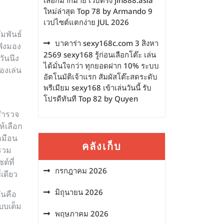
ใหม่ล่าสุด Top 78 by Armando 9
เวปไซต์แตกง่าย JUL 2026
มพันธ์
บาคาร่า sexy168c.com 3 สิงหา
ฟังมอง
2569 sexy168 รู้ก่อนเลือกโต๊ะ เล่น
วันนึง
ได้มั่นใจกว่า ทุกยอดฝาก 10% ระบบ
องเล่น
อัตโนมัติเจ้าแรก สัมผัสโต๊ะสดระดับ
พรีเมียม sexy168 เข้าเล่นวันนี้ รับ
โปรดีทันที Top 82 by Quyen
สำรวจ
้เลือก
หมือน
คลังเก็บ
ำรวม
ต์ที่
กรกฎาคม 2026
เดียว
มิถุนายน 2026
ันคือ
แบบเต็ม
พฤษภาคม 2026