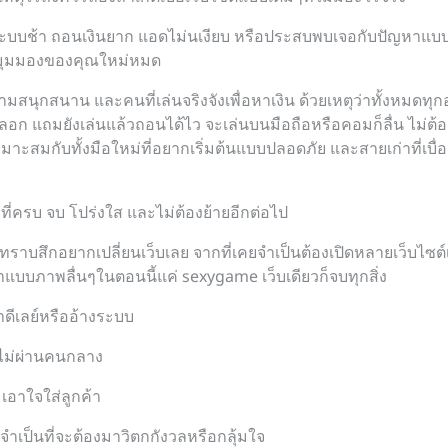
มเดิมๆระบบช้า ถอนเงินยาก แอดไม่นเงียบ หรือประสบพบเจอกับปัญหาแ
ยนมุมมองของคุณใหม่หมด
ความสนุกสนาน และคนที่เล่นจริงจังเพื่อหาเงิน ด้วยเหตุว่าทั้งหมดทุก
อก แถมยังเล่นแล้วถอนได้ไว จะเล่นบนมือถือหรือคอมก็ลื่น ไม่ต้อ
หมาะสมกับทั้งมือใหม่ที่อยากเริ่มต้นแบบปลอดภัย และสายเก่าที่เบื
ี่ครบ จบ โปร่งใส และไม่ต้องย้ายอีกต่อไป
ม่ทราบสึกอยากเปลี่ยนเว็บเลย จากที่เคยจำเป็นต้องเปิดหลายเว็บไซต์เ
าแบบภาพลื่นๆในตอนนี้แค่ sexygame เว็บเดียวก็จบทุกสิ่ง
ดีเลย์หรืออ้างระบบ
ง ไม่ผ่านคนกลาง
เอาใจใส่ลูกค้า
จำเป็นที่จะต้องมาวิตกกังวลหรือกลุ้มใจ