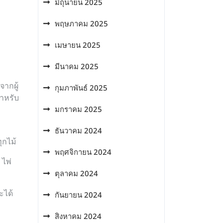
มิถุนายน 2025
พฤษภาคม 2025
เมษายน 2025
มีนาคม 2025
จากผู้
กุมภาพันธ์ 2025
สำหรับ
มกราคม 2025
ธันวาคม 2024
ุกไม้
พฤศจิกายน 2024
 ไพ่
ตุลาคม 2024
ะได้
กันยายน 2024
สิงหาคม 2024