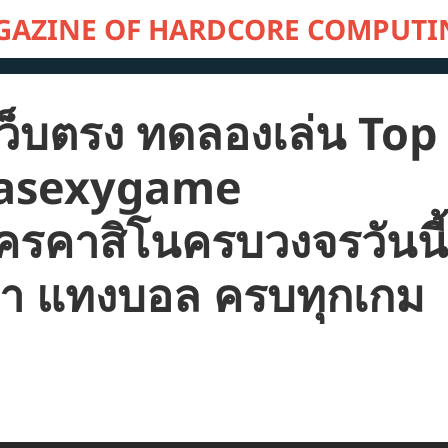
ZINE OF HARDCORE COMPUTING อัปเด
ว็บตรง ทดลองเล่น Top
ufasexygame
ครคาสิโนครบวงจรวันนี้
ร่า แทงบอล ครบทุกเกม