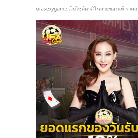
ufasexygame เว็บไซต์คาสิโนสายของแท้ รวมเกมล