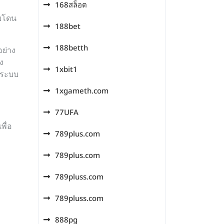
168สล็อต
บบโดน
188bet
188betth
อย่าง
ง
1xbit1
่อระบบ
1xgameth.com
77UFA
พื่อ
789plus.com
789plus.com
789pluss.com
789pluss.com
888pg