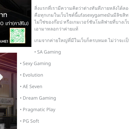
สิ่งแรกที่เรามีความคิดว่าต่างทันทีภายหลังได้ลอ
คือทุกเกมในเว็บไซต์นี้ufasexygameมันมีลิขสิทธิ
ไม่ใช่ของก๊อป หรือเกมเวอร์ชันโมดิฟายที่บางเว็
เอามาหลอกว่าค่ายแท้
เกมจากค่ายใหญ่ที่มีในเว็บก็ครบหมด ไม่ว่าจะเป
• SA Gaming
• Sexy Gaming
• Evolution
• AE Seven
• Dream Gaming
• Pragmatic Play
• PG Soft