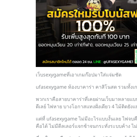
เว็บsexygameที่เอาเกมก๊อปมาใส่แจ่มชัด
ufasexygame ห้องบาคาร่า คาสิโนสด รวมทั้งเกมโต๊
พวกเราคือสายบาคาร่าที่เคยผ่านเว็บมาหลายแบบ ทั
ดีเลย์ ไพ่หาย บางโอกาสแทงฝั่งเดียว 4 ไม้ติดยั
แต่ที่ ufasexygame ไม่มีอะไรแบบงั้นเลย ไพ่จบค
คือได้ ไม่มีดีลเลอร์แจกช้าจนกระทั่งระบบค้าง ไม่