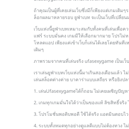
ถ้าคุณเป็นผู้ที่เคยเล่นเว็บซึ่งมีก็เพียงแต่เก
ล็อกผลมาหลายรอบ ยูฟ่าเบท จะเป็นเว็บที่เปลี่
เว็บแห่งนี้ยูฟ่าเบทเหมาะสมกับทั้งคนที่เล่นเพื่อ
แฟร์ ระบบมั่นคง เกมมีให้เลือกมากมาย โปรไม่หล
โหลดแอป เพียงแค่เข้าเว็บก็เล่นได้เลยโดยทันทีเ
เดิมๆ
ภาพรวมจากคนที่เล่นจริง ufasexygame เป็นเว็บท
เราเล่นยูฟ่าเบทเว็บแห่งนี้มาเกินสองเดือนแล้ว ไ
เล่นสล็อตต่างค่าย บาคาร่าแบบเสถียร หรือยิงปล
1. เล่นUfasexygameได้ก็ถอน ไม่เคยเผชิญปัญหา
2. เกมทุกเกมมั่นใจได้ว่าเป็นของแท้ ลิขสิทธิ์จริ
3. โปรโมชั่นพอดิบพอดี ใช้ได้จริง แอดมินตอบไว 
4. ระบบทั้งหมดทุกอย่างดูแลดีแบบไม่ต้องทวง ไม่