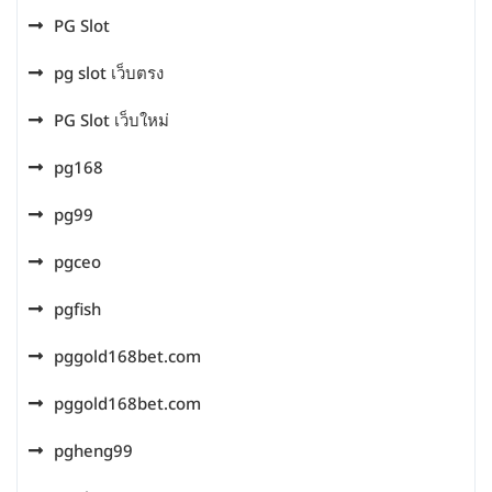
PG Slot
pg slot เว็บตรง
PG Slot เว็บใหม่
pg168
pg99
pgceo
pgfish
pggold168bet.com
pggold168bet.com
pgheng99