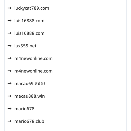
luckycat789.com
luis16888.com
luis16888.com
lux555.net
m4newonline.com
m4newonline.com
macau69 สมัคร
macau888.win
mario678
mario678.club