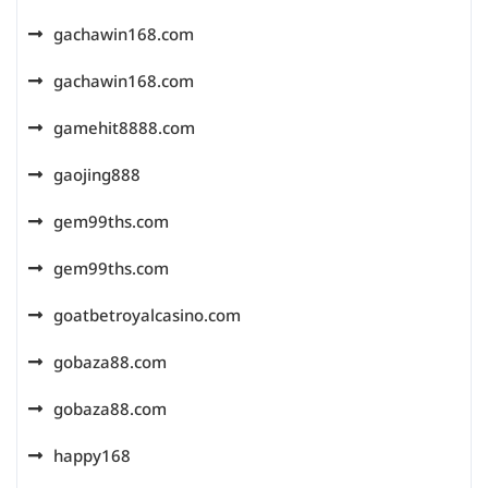
gachawin168.com
gachawin168.com
gamehit8888.com
gaojing888
gem99ths.com
gem99ths.com
goatbetroyalcasino.com
gobaza88.com
gobaza88.com
happy168