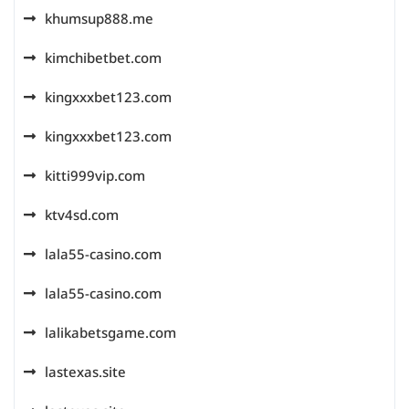
khumsup888.me
kimchibetbet.com
kingxxxbet123.com
kingxxxbet123.com
kitti999vip.com
ktv4sd.com
lala55-casino.com
lala55-casino.com
lalikabetsgame.com
lastexas.site