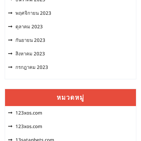
พฤศจิกายน 2023
ตุลาคม 2023
กันยายน 2023
สิงหาคม 2023
กรกฎาคม 2023
หมวดหมู่
123xos.com
123xos.com
13satanbets.com