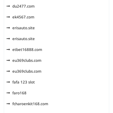
du2477.com
ek4567.com
erisauto.site
erisauto.site
etbet16888.com
eu369clubs.com
eu369clubs.com
fafa 123 slot
faro168
fcharoenkit168.com