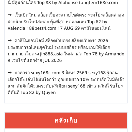
นี้ มีลุ้นก่อนใคร Top 88 by Alphonse tangtem168e.com
เว็บเปิดใหม่ สล็อตเว็บตรง เวปไซต์ตรง รวมโปรสล็อตล่าสุด
ฝากน้อยรับโบนัสเยอะ คุ้มที่สุด ทดลองเล่น Top 62 by
Valencia 188bets4.com 17 AUG 69 คาสิโนออนไลน์
คาสิโนออนไลน์ สล็อตเว็บตรง สล็อตเว็บตรง 2026
ประสบการณ์เล่นยุคใหม่ ระบบเสถียร พร้อมเกมให้เลือก
มากมาย เว็บตรง jin888.asia ใหม่ล่าสุด Top 78 by Armando
9 เวปไซต์แตกง่าย JUL 2026
บาคาร่า sexy168c.com 3 สิงหา 2569 sexy168 รู้ก่อน
เลือกโต๊ะ เล่นได้มั่นใจกว่า ทุกยอดฝาก 10% ระบบอัตโนมัติเจ้า
แรก สัมผัสโต๊ะสดระดับพรีเมียม sexy168 เข้าเล่นวันนี้ รับโปร
ดีทันที Top 82 by Quyen
คลังเก็บ