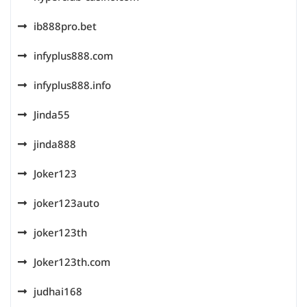
ib888pro.bet
infyplus888.com
infyplus888.info
Jinda55
jinda888
Joker123
joker123auto
joker123th
Joker123th.com
judhai168