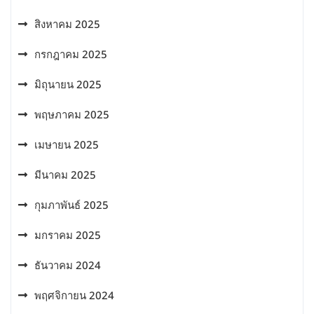
สิงหาคม 2025
กรกฎาคม 2025
มิถุนายน 2025
พฤษภาคม 2025
เมษายน 2025
มีนาคม 2025
กุมภาพันธ์ 2025
มกราคม 2025
ธันวาคม 2024
พฤศจิกายน 2024