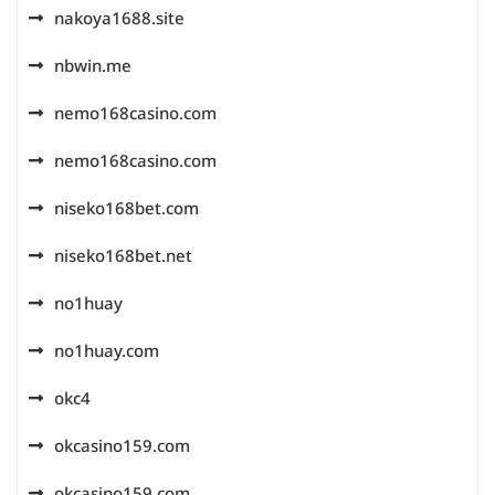
nakoya1688.site
nbwin.me
nemo168casino.com
nemo168casino.com
niseko168bet.com
niseko168bet.net
no1huay
no1huay.com
okc4
okcasino159.com
okcasino159.com