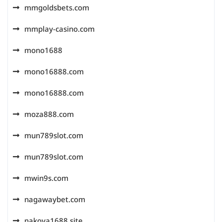
mmgoldsbets.com
mmplay-casino.com
mono1688
mono16888.com
mono16888.com
moza888.com
mun789slot.com
mun789slot.com
mwin9s.com
nagawaybet.com
nakoya1688.site