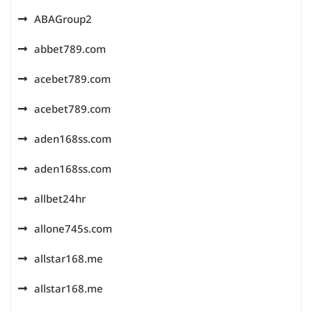
ABAGroup2
abbet789.com
acebet789.com
acebet789.com
aden168ss.com
aden168ss.com
allbet24hr
allone745s.com
allstar168.me
allstar168.me