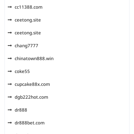
cc11388.com
ceetong.site
ceetong.site
chang7777
chinatown888.win
coke55
cupcake88x.com
dgb222hot.com
dr888
dr888bet.com