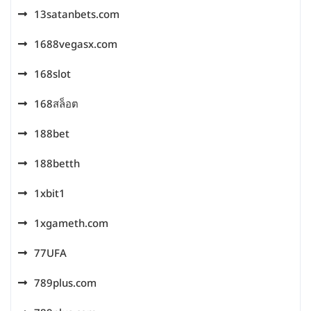
13satanbets.com
1688vegasx.com
168slot
168สล็อต
188bet
188betth
1xbit1
1xgameth.com
77UFA
789plus.com