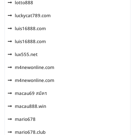
lotto888
luckycat789.com
luis16888.com
luis16888.com
lux555.net
m4newonline.com
m4newonline.com
macau69 สมัคร
macau888.win
mario678
mario678.club