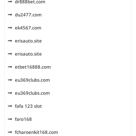
dr888bet.com
du2477.com
ek4567.com
erisauto.site
erisauto.site
etbet16888.com
eu369clubs.com
eu369clubs.com
fafa 123 slot
faro168
fcharoenkit168.com