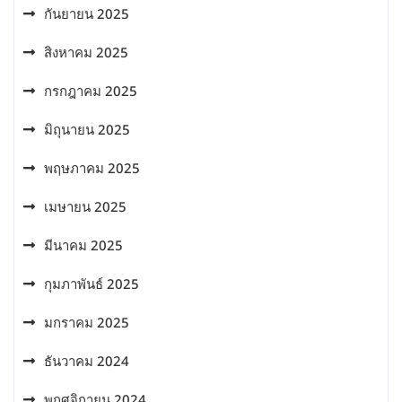
กันยายน 2025
สิงหาคม 2025
กรกฎาคม 2025
มิถุนายน 2025
พฤษภาคม 2025
เมษายน 2025
มีนาคม 2025
กุมภาพันธ์ 2025
มกราคม 2025
ธันวาคม 2024
พฤศจิกายน 2024