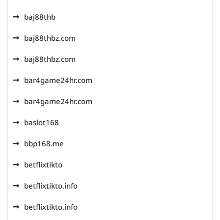
baj88thb
baj88thbz.com
baj88thbz.com
bar4game24hr.com
bar4game24hr.com
baslot168
bbp168.me
betflixtikto
betflixtikto.info
betflixtikto.info