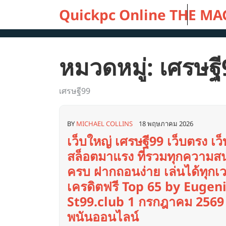
Skip
Quickpc Online THE MAGA
to
content
หมวดหมู่:
เศรษฐี
เศรษฐี99
BY
MICHAEL COLLINS
18 พฤษภาคม 2026
เว็บใหญ่ เศรษฐี99 เว็บตรง เว็
สล็อตมาแรง ที่รวมทุกความสน
ครบ ฝากถอนง่าย เล่นได้ทุกเ
เครดิตฟรี Top 65 by Eugen
St99.club 1 กรกฎาคม 2569
พนันออนไลน์