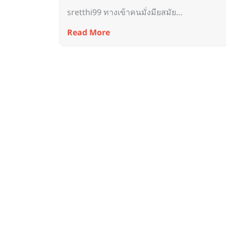
sretthi99 ทางเข้าคนมั่งมียสมัย…
Read More