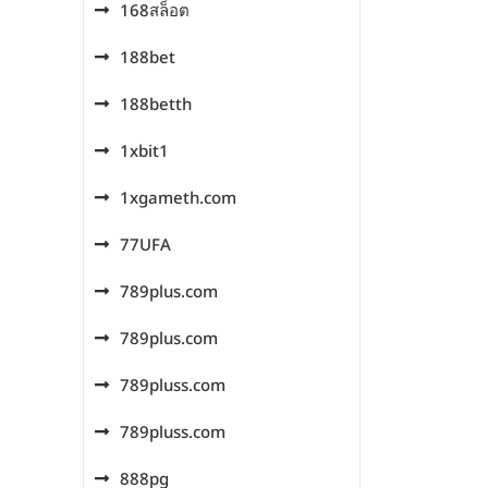
168สล็อต
188bet
188betth
1xbit1
1xgameth.com
77UFA
789plus.com
789plus.com
789pluss.com
789pluss.com
888pg