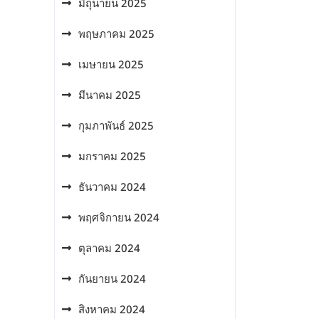
มิถุนายน 2025
พฤษภาคม 2025
เมษายน 2025
มีนาคม 2025
กุมภาพันธ์ 2025
มกราคม 2025
ธันวาคม 2024
พฤศจิกายน 2024
ตุลาคม 2024
กันยายน 2024
สิงหาคม 2024