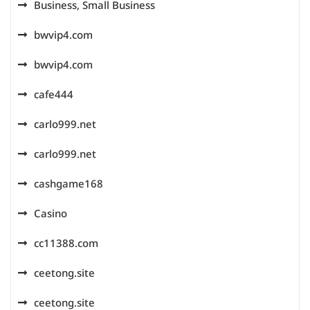
Business, Small Business
bwvip4.com
bwvip4.com
cafe444
carlo999.net
carlo999.net
cashgame168
Casino
cc11388.com
ceetong.site
ceetong.site