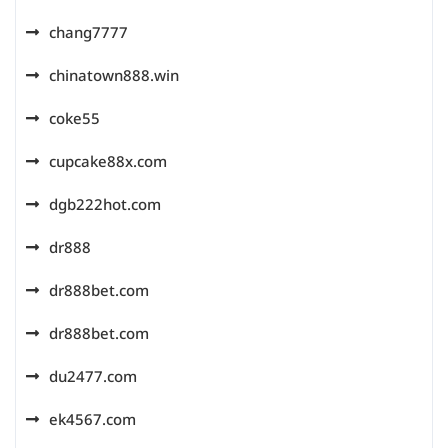
chang7777
chinatown888.win
coke55
cupcake88x.com
dgb222hot.com
dr888
dr888bet.com
dr888bet.com
du2477.com
ek4567.com