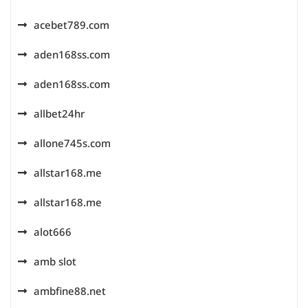
acebet789.com
aden168ss.com
aden168ss.com
allbet24hr
allone745s.com
allstar168.me
allstar168.me
alot666
amb slot
ambfine88.net