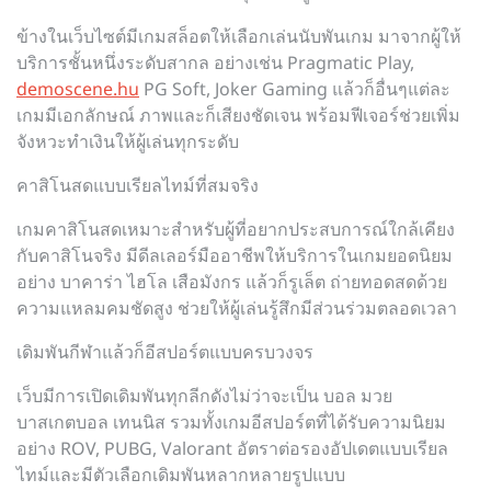
ข้างในเว็บไซต์มีเกมสล็อตให้เลือกเล่นนับพันเกม มาจากผู้ให้
บริการชั้นหนึ่งระดับสากล อย่างเช่น Pragmatic Play,
demoscene.hu
PG Soft, Joker Gaming แล้วก็อื่นๆแต่ละ
เกมมีเอกลักษณ์ ภาพและก็เสียงชัดเจน พร้อมฟีเจอร์ช่วยเพิ่ม
จังหวะทำเงินให้ผู้เล่นทุกระดับ
คาสิโนสดแบบเรียลไทม์ที่สมจริง
เกมคาสิโนสดเหมาะสำหรับผู้ที่อยากประสบการณ์ใกล้เคียง
กับคาสิโนจริง มีดีลเลอร์มืออาชีพให้บริการในเกมยอดนิยม
อย่าง บาคาร่า ไฮโล เสือมังกร แล้วก็รูเล็ต ถ่ายทอดสดด้วย
ความแหลมคมชัดสูง ช่วยให้ผู้เล่นรู้สึกมีส่วนร่วมตลอดเวลา
เดิมพันกีฬาแล้วก็อีสปอร์ตแบบครบวงจร
เว็บมีการเปิดเดิมพันทุกลีกดังไม่ว่าจะเป็น บอล มวย
บาสเกตบอล เทนนิส รวมทั้งเกมอีสปอร์ตที่ได้รับความนิยม
อย่าง ROV, PUBG, Valorant อัตราต่อรองอัปเดตแบบเรียล
ไทม์และมีตัวเลือกเดิมพันหลากหลายรูปแบบ