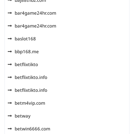
bar4game24hr.com
bar4game24hr.com
baslot168
bbp168.me
betflixtikto
betflixtikto.info
betflixtikto.info
betm4vip.com
betway
betwin6666.com