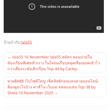
ป้ายกำกับ:
lala55
แนะแนว
lala55 16 November lala55 สมัคร ตอนบ่ายใน
ห้องเรียนพิเศษหัวเราะในใจจนเกือบหลุดเสียงยอดเข้าไว
เรื่อง
กว่าเสียงระฆังเลิกเรียน Top 44 by Carley
หวยฮิต88 เว็บไซต์ใหญ่ เช็คลิสต์ก่อนแทงหวยออนไลน์:
ต้องดูอะไรบ้าง คาสิโน เว็บแม่ ทดลองเล่น Top 38 by
Shela 10 November 2025