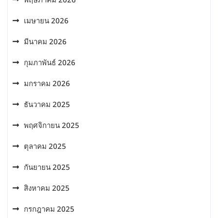
เมษายน 2026
มีนาคม 2026
กุมภาพันธ์ 2026
มกราคม 2026
ธันวาคม 2025
พฤศจิกายน 2025
ตุลาคม 2025
กันยายน 2025
สิงหาคม 2025
กรกฎาคม 2025