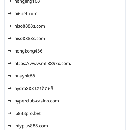
hengjing168
hi6bet.com
hiso8888s.com
hiso8888s.com
hongkong456
https://www.mfj889xx.com/
huayhit88
hydra888 เครดิตฟรี
hyperclub-casino.com
ib888pro.bet
infyplus888.com