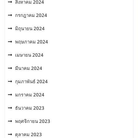
สิงหาคม 2024
กรกฎาคม 2024
มิถุนายน 2024
พฤษภาคม 2024
เมษายน 2024
มีนาคม 2024
กุมภาพันธ์ 2024
มกราคม 2024
ธันวาคม 2023
พฤศจิกายน 2023
ตุลาคม 2023