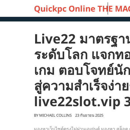
Skip
Quickpc Online THE MAGA
to
content
Live22 มาตรฐา
ระดับโลก แจกทองจ
เกม ตอบโจทย์นักปั
สู่ความสำเร็จง่
live22slot.vip
BY
MICHAEL COLLINS
23 กันยายน 2025
มองหาเว็บไซต์ตรงไม่ผ่านเอเย่นต์ มองหา สล็อต กั