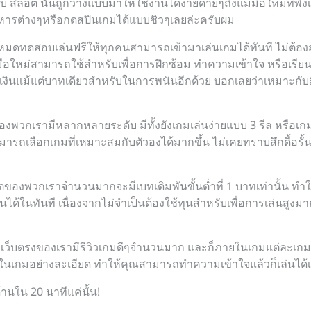
บ สล็อต นั้นถูกวางแบบมาให้ใช้งานได้ง่ายดายๆถึงแม้มือใหม่ที่พึ่งเร
หารต่างๆหรือกดสปินเกมได้แบบชิวๆเลยล่ะครับผม
มดทดสอบเล่นฟรีให้ทุกคนสามารถเข้ามาเล่นเกมได้ทันที ไม่ต้อง
ือใหม่สามารถใช้สำหรับเพื่อการฝึกซ้อม ทำความเข้าใจ หรือเรีย
ใช้เงินแม้แต่บาทเดียวสำหรับในการพนันอีกด้วย บอกเลยว่าเหมาะกับ
งพวกเรามีหลากหลายระดับ มีทั้งยังเกมเล่นง่ายแบบ 3 รีล หรือเ
ามารถเลือกเกมที่เหมาะสมกับตัวองได้มากขึ้น ไม่เคยทราบสึกดื้อรั้
ของพวกเราจำนวนมากจะมีเบทเดิมพันขั้นต่ำที่ 1 บาทเท่านั้น ทำใ
ด้ในทันที เนื่องจากไม่จำเป็นต้องใช้ทุนสำหรับเพื่อการเล่นสูงมา
ว่า เว็บตรงของเรามีรีวิวเกมดีๆจำนวนมาก และก็ภายในเกมแต่ละเกม
่างในเกมอย่างละเอียด ทำให้คุณสามารถทำความเข้าใจแล้วก็เล่นได้
านใน 20 นาทีแค่นั้น!