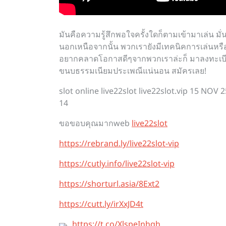
มันคือความรู้สึกพอใจครั้งใดก็ตามเข้ามาเล่น ม
นอกเหนือจากนั้น พวกเรายังมีเทคนิคการเล่นหรือ
อยากคลาดโอกาสดีๆจากพวกเราล่ะก็ มาลงทะเบียนเ
ขนบธรรมเนียมประเพณีแน่นอน สมัครเลย!
slot online live22slot live22slot.vip 15 N
14
ขอขอบคุณมากweb
live22slot
https://rebrand.ly/live22slot-vip
https://cutly.info/live22slot-vip
https://shorturl.asia/8Ext2
https://cutt.ly/irXxJD4t
https://t.co/XlspeInhqh