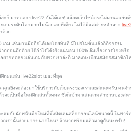
ล่ะก็ มาทดลอง live22 กันได้เลย! สล็อตเว็บไซต์ตรงไม่ผ่านเอเย่นต์
ค่ายเกมระดับโลกมากไม่น้อยเลยทีเดียว ไม่ได้มีแค่ค่ายหลักจาก
live
ีกด้วย
 เกม เล่นผ่านมือถือได้เลยโดยทันที มีโปรโมชั่นแล้วก็กิจกรรม
ฝากถอนอีกด้วย ได้กำไรได้จริงแน่นอน 100% ลืมเรื่องการโกงหรือ
งอยากทดลองเล่นเกมกับพวกเราล่ะก็ มาลงทะเบียนสมัครสมาชิกใหม
กฝนเล่น live22slot เยอะที่สุด
าน คุณยิ่งจะต้องมาใช้บริการกับเว็บตรงของเราเลยล่ะนะครับ คนจ
แล้วจะเป็นมือใหม่ฝึกเล่นทั้งหมด ซึ่งก็เข้ามาเล่นตามคำชวนของสห
สมกับนักพนันมือใหม่ที่พึ่งหัดเล่นสล็อตออนไลน์ขนาดนี้ ในพาร์ทน
บพวกเรานั้นง่ายมากขนาดไหน? ถ้าหากพร้อมแล้วมาดูกันนะครับ!