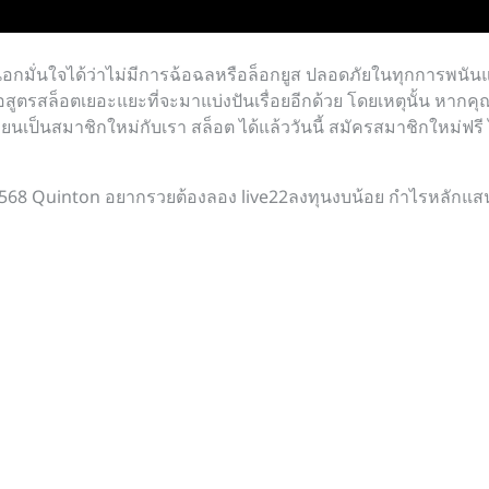
ั่นอกมั่นใจได้ว่าไม่มีการฉ้อฉลหรือล็อกยูส ปลอดภัยในทุกการพนัน
สูตรสล็อตเยอะแยะที่จะมาแบ่งปันเรื่อยอีกด้วย โดยเหตุนั้น หากคุ
ป็นสมาชิกใหม่กับเรา สล็อต ได้แล้ววันนี้ สมัครสมาชิกใหม่ฟรี ไ
OV 2568 Quinton อยากรวยต้องลอง live22ลงทุนงบน้อย กำไรหลักแส