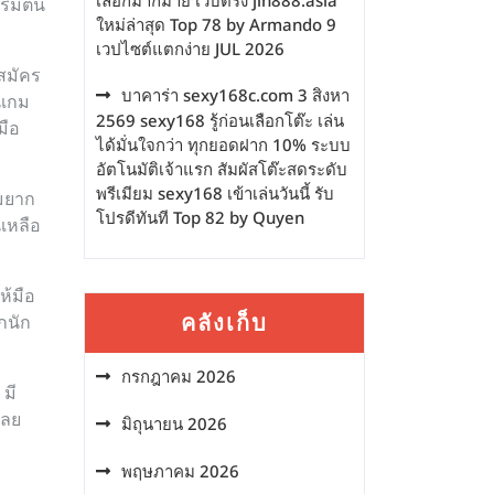
ิ่มต้น
ใหม่ล่าสุด Top 78 by Armando 9
เวปไซต์แตกง่าย JUL 2026
สมัคร
บาคาร่า sexy168c.com 3 สิงหา
นเกม
2569 sexy168 รู้ก่อนเลือกโต๊ะ เล่น
มือ
ได้มั่นใจกว่า ทุกยอดฝาก 10% ระบบ
อัตโนมัติเจ้าแรก สัมผัสโต๊ะสดระดับ
พรีเมียม sexy168 เข้าเล่นวันนี้ รับ
กมยาก
โปรดีทันที Top 82 by Quyen
นเหลือ
ห้มือ
คลังเก็บ
กนัก
กรกฎาคม 2026
 มี
เลย
มิถุนายน 2026
พฤษภาคม 2026