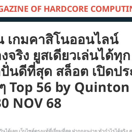
ZINE OF HARDCORE COMPUTING อัปเด
น เกมคาสิโนออนไลน์
ริง ยูสเดียวเล่นได้ทุก
่นดีที่สุด สล็อต เปิดปร
ายๆ Top 56 by Quinton
 30 NOV 68
นได้เลย เว็บไซต์ตรงแท้ที่เยี่ยมที่สุด ฝากถอนง่าย ทำกำไรได้จริง 