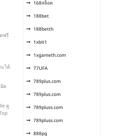
168สล็อต
188bet
188betth
ิตฟรี
1xbit1
1xgameth.com
วะได้
77UFA
789plus.com
ผิด
789plus.com
ie ดู
789pluss.com
 Top
789pluss.com
888pg