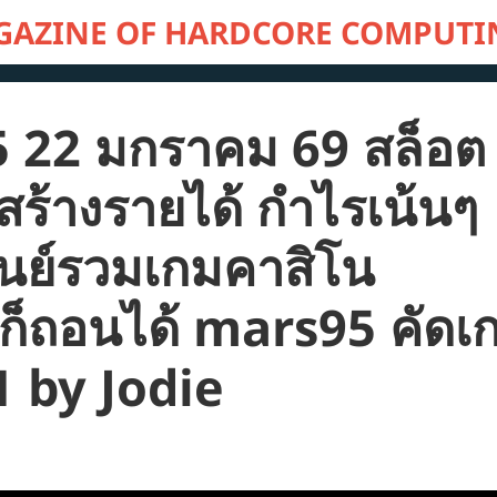
ZINE OF HARDCORE COMPUTING อัปเด
 22 มกราคม 69 สล็อต
สร้างรายได้ กำไรเน้นๆ
นย์รวมเกมคาสิโน
ก็ถอนได้ mars95 คัดเ
1 by Jodie