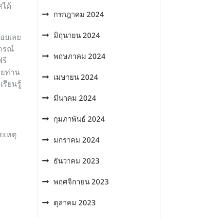
สได้
กรกฎาคม 2024
มิถุนายน 2024
้อยเลย
ารณ์
พฤษภาคม 2024
รี
ายท่าน
เมษายน 2024
รียนรู้
มีนาคม 2024
กุมภาพันธ์ 2024
ยเหตุ
มกราคม 2024
ธันวาคม 2023
พฤศจิกายน 2023
ตุลาคม 2023