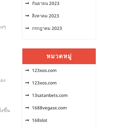
กันยายน 2023
สิงหาคม 2023
างๆ
กรกฎาคม 2023
หมวดหมู่
123xos.com
้อง
123xos.com
13satanbets.com
1688vegasx.com
งขึ้น
168slot