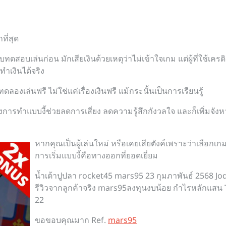
ที่สุด
สอบเล่นก่อน มักเสียเงินด้วยเหตุว่าไม่เข้าใจเกม แต่ผู้ที่ใช้เครด
ำเงินได้จริง
งเล่นฟรี ไม่ใช่แค่เรื่องเงินฟรี แม้กระนั้นเป็นการเรียนรู้
ทำแบบงี้ช่วยลดการเสี่ยง ลดความรู้สึกกังวลใจ และก็เพิ่มจังห
หากคุณเป็นผู้เล่นใหม่ หรือเคยเสียตังค์เพราะว่าเลือกเกม
การเริ่มแบบงี้คือทางออกที่ยอดเยี่ยม
น้ำเต้าปูปลา rocket45 mars95 23 กุมภาพันธ์ 2568 Jod
รีวิวจากลูกค้าจริง mars95ลงทุนงบน้อย กำไรหลักแสน
22
ขอขอบคุณมาก Ref.
mars95