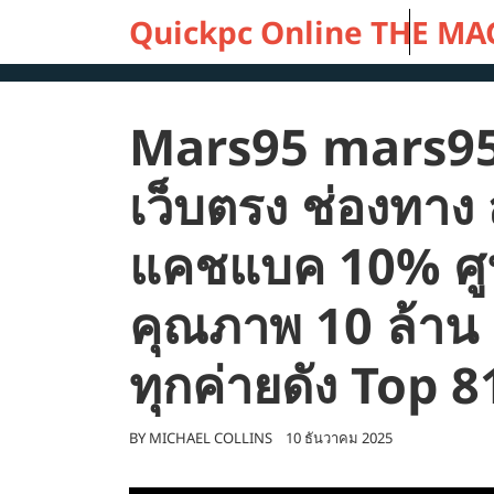
Skip
Quickpc Online THE MAGA
to
content
Mars95 mars95
เว็บตรง ช่องทาง 
แคชแบค 10% ศู
คุณภาพ 10 ล้าน 
ทุกค่ายดัง Top 8
BY
MICHAEL COLLINS
10 ธันวาคม 2025