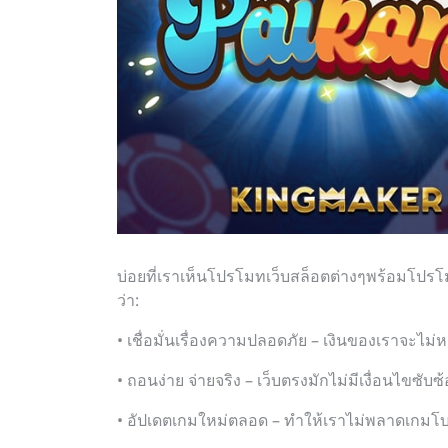
บ่อยที่เราเห็นโปรโมทเว็บสล็อตต่างๆพร้อมโปรโมชั
ว่า:
• เชื่อมั่นเรื่องความปลอดภัย – เงินของเราจะไม่
• ถอนง่าย จ่ายจริง – เว็บตรงมักไม่มีเงื่อนไขซับซ
• อัปเดตเกมใหม่ตลอด – ทำให้เราไม่พลาดเกมโ