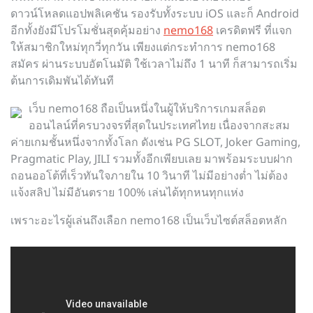
ดาวน์โหลดแอปพลิเคชัน รองรับทั้งระบบ iOS และก็ Android
อีกทั้งยังมีโปรโมชั่นสุดคุ้มอย่าง
nemo168
เครดิตฟรี ที่แจก
ให้สมาชิกใหม่ทุกวี่ทุกวัน เพียงแต่กระทำการ nemo168
สมัคร ผ่านระบบอัตโนมัติ ใช้เวลาไม่ถึง 1 นาที ก็สามารถเริ่ม
ต้นการเดิมพันได้ทันที
เว็บ nemo168 ถือเป็นหนึ่งในผู้ให้บริการเกมสล็อต
ออนไลน์ที่ครบวงจรที่สุดในประเทศไทย เนื่องจากสะสม
ค่ายเกมชั้นหนึ่งจากทั้งโลก ดังเช่น PG SLOT, Joker Gaming,
Pragmatic Play, JILI รวมทั้งอีกเพียบเลย มาพร้อมระบบฝาก
ถอนออโต้ที่เร็วทันใจภายใน 10 วินาที ไม่มีอย่างต่ำ ไม่ต้อง
แจ้งสลิป ไม่มีอันตราย 100% เล่นได้ทุกหนทุกแห่ง
เพราะอะไรผู้เล่นถึงเลือก nemo168 เป็นเว็บไซต์สล็อตหลัก