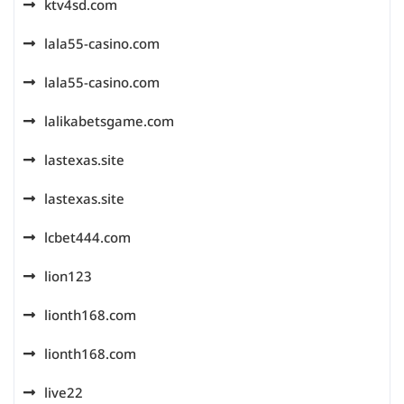
ktv4sd.com
lala55-casino.com
lala55-casino.com
lalikabetsgame.com
lastexas.site
lastexas.site
lcbet444.com
lion123
lionth168.com
lionth168.com
live22