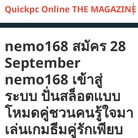
Skip
Quickpc Online THE MAGAZINE OF
to
content
nemo168 สมัคร 28
September
nemo168 เข้าสู่
ระบบ ปั่นสล็อตแบบ
โหมดคู่ชวนคนรู้ใจมา
เล่นเกมธีมคู่รักเพียบ