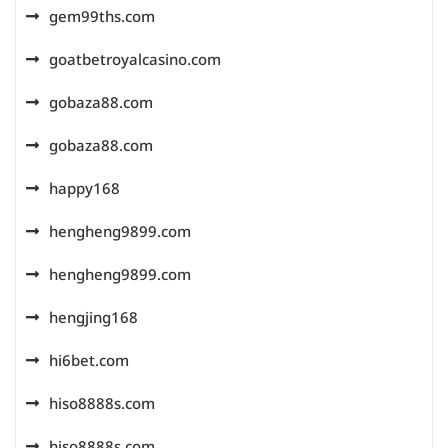
gem99ths.com
goatbetroyalcasino.com
gobaza88.com
gobaza88.com
happy168
hengheng9899.com
hengheng9899.com
hengjing168
hi6bet.com
hiso8888s.com
hiso8888s.com