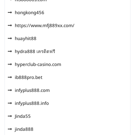
hongkong456
https://www.mfj889xx.com/
huayhit88
hydra888 เครดิตฟรี
hyperclub-casino.com
ib888pro.bet
infyplus888.com
infyplus888.info
Jinda55
jinda888