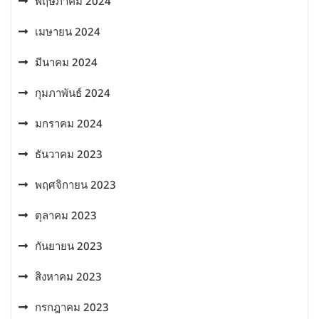
พฤษภาคม 2024
เมษายน 2024
มีนาคม 2024
กุมภาพันธ์ 2024
มกราคม 2024
ธันวาคม 2023
พฤศจิกายน 2023
ตุลาคม 2023
กันยายน 2023
สิงหาคม 2023
กรกฎาคม 2023