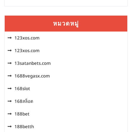
หมวดหมู่
123xos.com
123xos.com
13satanbets.com
1688vegasx.com
168slot
168สล็อต
188bet
188betth