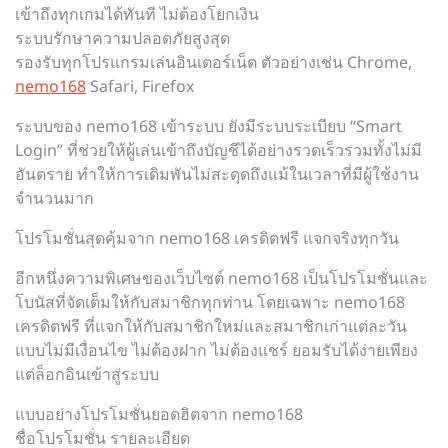
เข้าถึงทุกเกมได้ทันที ไม่ต้องโยกเงิน
ระบบรักษาความปลอดภัยสูงสุด
รองรับทุกโปรแกรมเล่นอินเตอร์เน็ต ตัวอย่างเช่น Chrome,
nemo168
Safari, Firefox
ระบบของ nemo168 เข้าระบบ ยังมีระบบระเบียบ “Smart
Login” ที่ช่วยให้ผู้เล่นเข้าถึงบัญชีได้อย่างรวดเร็วรวมทั้งไม่มี
อันตราย ทำให้การเดิมพันไม่สะดุดถึงแม้ในเวลาที่มีผู้ใช้งาน
จำนวนมาก
โปรโมชั่นสุดคุ้มจาก nemo168 เครดิตฟรี แจกจริงทุกวัน
อีกหนึ่งความพิเศษของเว็บไซต์ nemo168 เป็นโปรโมชั่นและ
โบนัสที่จัดเต็มให้กับสมาชิกทุกท่าน โดยเฉพาะ nemo168
เครดิตฟรี ที่แจกให้กับสมาชิกใหม่และสมาชิกเก่าแต่ละวัน
แบบไม่มีเงื่อนไข ไม่ต้องฝาก ไม่ต้องแชร์ ยอมรับได้ง่ายเพียง
แต่ล็อกอินเข้าสู่ระบบ
แบบอย่างโปรโมชั่นยอดฮิตจาก nemo168
ชื่อโปรโมชั่น รายละเอียด