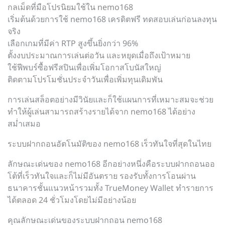
กลเม็ดที่มือโปรนิยมใช้ใน nemo168
เริ่มต้นด้วยการใช้ nemo168 เครดิตฟรี ทดสอบเล่นก่อนลงทุน
จริง
เลือกเกมที่มีค่า RTP สูงขึ้นยิ่งกว่า 96%
ตั้งงบประมาณการเล่นต่อวัน และหยุดเมื่อถึงเป้าหมาย
ใช้ฟีพบร์ซื้อฟรีสปินเพื่อเพิ่มโอกาสโบนัสใหญ่
ติดตามโปรโมชั่นประจำวันเพื่อเพิ่มทุนเดิมพัน
การเล่นสล็อตอย่างมีวินัยและก็ใช้แผนการที่เหมาะสมจะช่วย
ทำให้ผู้เล่นสามารถสร้างรายได้จาก nemo168 ได้อย่าง
สม่ำเสมอ
ระบบฝากถอนอัตโนมัติของ nemo168 เร็วทันใจที่สุดในไทย
ลักษณะเด่นของ nemo168 อีกอย่างหนึ่งคือระบบฝากถอนออ
โต้ที่เร็วทันใจและก็ไม่มีอันตราย รองรับทั้งการโอนผ่าน
ธนาคารชั้นแนวหน้ารวมทั้ง TrueMoney Wallet ทำรายการ
ได้ตลอด 24 ชั่วโมงโดยไม่มีอย่างน้อย
คุณลักษณะเด่นของระบบฝากถอน nemo168