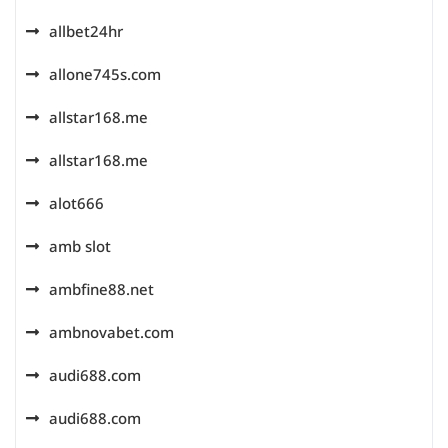
allbet24hr
allone745s.com
allstar168.me
allstar168.me
alot666
amb slot
ambfine88.net
ambnovabet.com
audi688.com
audi688.com