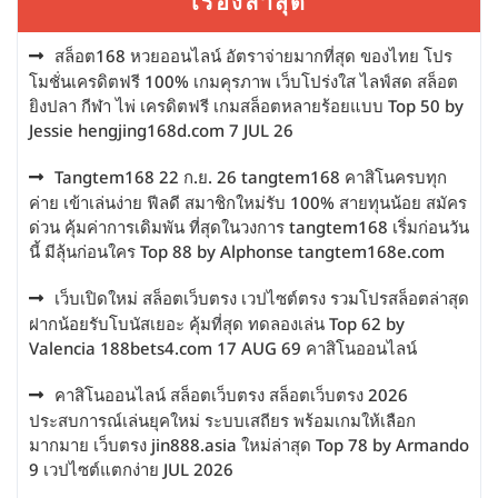
เรื่องล่าสุด
สล็อต168 หวยออนไลน์ อัตราจ่ายมากที่สุด ของไทย โปร
โมชั่นเครดิตฟรี 100% เกมคุรภาพ เว็บโปร่งใส ไลฟ์สด สล็อต
ยิงปลา กีฬา ไพ่ เครดิตฟรี เกมสล็อตหลายร้อยแบบ Top 50 by
Jessie hengjing168d.com 7 JUL 26
Tangtem168 22 ก.ย. 26 tangtem168 คาสิโนครบทุก
ค่าย เข้าเล่นง่าย ฟีลดี สมาชิกใหม่รับ 100% สายทุนน้อย สมัคร
ด่วน คุ้มค่าการเดิมพัน ที่สุดในวงการ tangtem168 เริ่มก่อนวัน
นี้ มีลุ้นก่อนใคร Top 88 by Alphonse tangtem168e.com
เว็บเปิดใหม่ สล็อตเว็บตรง เวปไซต์ตรง รวมโปรสล็อตล่าสุด
ฝากน้อยรับโบนัสเยอะ คุ้มที่สุด ทดลองเล่น Top 62 by
Valencia 188bets4.com 17 AUG 69 คาสิโนออนไลน์
คาสิโนออนไลน์ สล็อตเว็บตรง สล็อตเว็บตรง 2026
ประสบการณ์เล่นยุคใหม่ ระบบเสถียร พร้อมเกมให้เลือก
มากมาย เว็บตรง jin888.asia ใหม่ล่าสุด Top 78 by Armando
9 เวปไซต์แตกง่าย JUL 2026