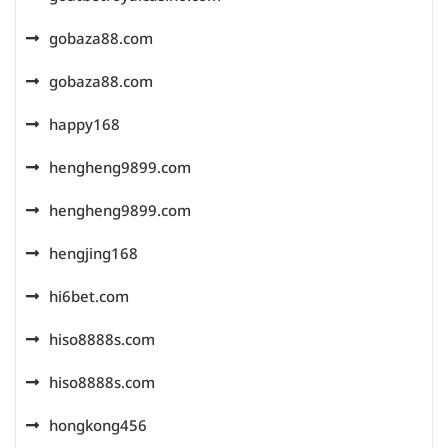
gobaza88.com
gobaza88.com
happy168
hengheng9899.com
hengheng9899.com
hengjing168
hi6bet.com
hiso8888s.com
hiso8888s.com
hongkong456