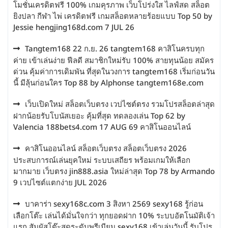
โมชั่นเครดิตฟรี 100% เกมคุรภาพ เว็บโปร่งใส ไลฟ์สด สล็อต
ยิงปลา กีฬา ไพ่ เครดิตฟรี เกมสล็อตหลายร้อยแบบ Top 50 by
Jessie hengjing168d.com 7 JUL 26
Tangtem168 22 ก.ย. 26 tangtem168 คาสิโนครบทุก
ค่าย เข้าเล่นง่าย ฟีลดี สมาชิกใหม่รับ 100% สายทุนน้อย สมัคร
ด่วน คุ้มค่าการเดิมพัน ที่สุดในวงการ tangtem168 เริ่มก่อนวัน
นี้ มีลุ้นก่อนใคร Top 88 by Alphonse tangtem168e.com
เว็บเปิดใหม่ สล็อตเว็บตรง เวปไซต์ตรง รวมโปรสล็อตล่าสุด
ฝากน้อยรับโบนัสเยอะ คุ้มที่สุด ทดลองเล่น Top 62 by
Valencia 188bets4.com 17 AUG 69 คาสิโนออนไลน์
คาสิโนออนไลน์ สล็อตเว็บตรง สล็อตเว็บตรง 2026
ประสบการณ์เล่นยุคใหม่ ระบบเสถียร พร้อมเกมให้เลือก
มากมาย เว็บตรง jin888.asia ใหม่ล่าสุด Top 78 by Armando
9 เวปไซต์แตกง่าย JUL 2026
บาคาร่า sexy168c.com 3 สิงหา 2569 sexy168 รู้ก่อน
เลือกโต๊ะ เล่นได้มั่นใจกว่า ทุกยอดฝาก 10% ระบบอัตโนมัติเจ้า
แรก สัมผัสโต๊ะสดระดับพรีเมียม sexy168 เข้าเล่นวันนี้ รับโปร