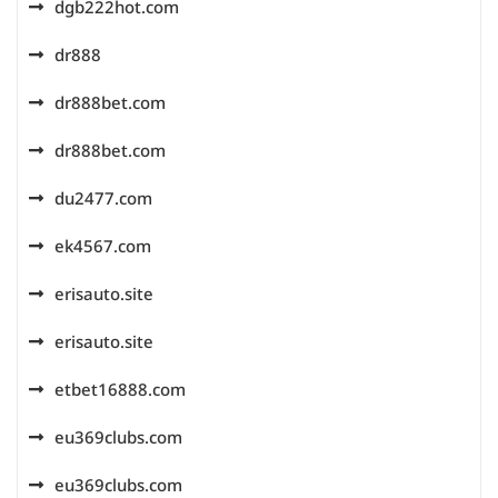
dgb222hot.com
dr888
dr888bet.com
dr888bet.com
du2477.com
ek4567.com
erisauto.site
erisauto.site
etbet16888.com
eu369clubs.com
eu369clubs.com