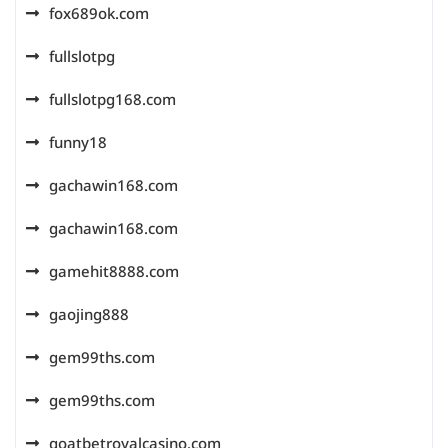
fox689ok.com
fullslotpg
fullslotpg168.com
funny18
gachawin168.com
gachawin168.com
gamehit8888.com
gaojing888
gem99ths.com
gem99ths.com
goatbetroyalcasino.com