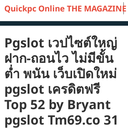
Skip
Quickpc Online THE MAGAZINE OF
to
content
Pgslot เวปไซต์ใหญ่
ฝาก-ถอนไว ไม่มีขั้น
ต่ำ พนัน เว็บเปิดใหม่
pgslot เครดิตฟรี
Top 52 by Bryant
pgslot Tm69.co 31