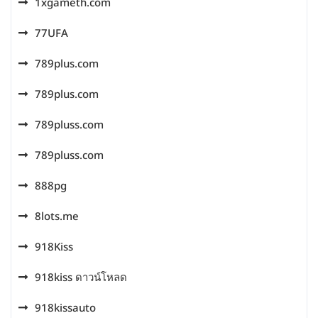
1xgameth.com
77UFA
789plus.com
789plus.com
789pluss.com
789pluss.com
888pg
8lots.me
918Kiss
918kiss ดาวน์โหลด
918kissauto