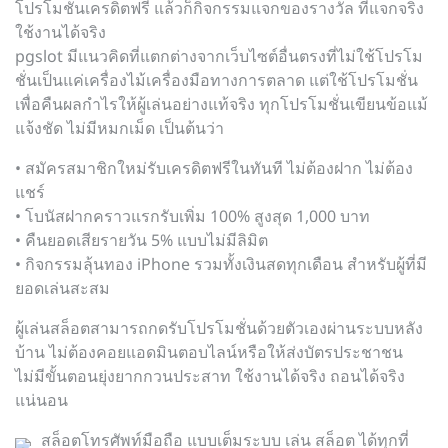
โปรโมชั่นเครดิตฟรี แล้วก็กิจกรรมแจกของรางวัล ที่แจกจริง
ใช้งานได้จริง
pgslot มีแนวคิดที่แตกต่างจากเว็บไซต์อื่นตรงที่ไม่ใช้โปรโม
ชั่นเป็นแค่เครื่องไม้เครื่องมือทางการตลาด แต่ใช้โปรโมชั่น
เพื่อคืนผลกำไรให้ผู้เล่นอย่างแท้จริง ทุกโปรโมชั่นเขียนข้อแม้
แจ้งชัด ไม่มีหมกเม็ด เป็นต้นว่า
• สมัครสมาชิกใหม่รับเครดิตฟรีในทันที ไม่ต้องฝาก ไม่ต้อง
แชร์
• โบนัสฝากคราวแรกรับเพิ่ม 100% สูงสุด 1,000 บาท
• คืนยอดเสียรายวัน 5% แบบไม่มีลิมิต
• กิจกรรมลุ้นทอง iPhone รวมทั้งเงินสดทุกเดือน สำหรับผู้ที่มี
ยอดเล่นสะสม
ผู้เล่นสล็อตสามารถกดรับโปรโมชั่นด้วยตัวเองผ่านระบบหลัง
บ้าน ไม่ต้องคอยแอดมินตอบไลน์หรือให้ส่งบัตรประชาชน
ไม่มีขั้นตอนยุ่งยากกวนประสาท ใช้งานได้จริง ถอนได้จริง
แน่นอน
สล็อตโทรศัพท์มือถือ แบบเต็มระบบ เล่น สล็อต ได้ทุกที่