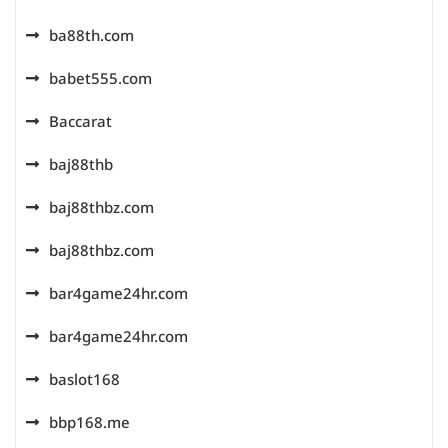
ba88th.com
babet555.com
Baccarat
baj88thb
baj88thbz.com
baj88thbz.com
bar4game24hr.com
bar4game24hr.com
baslot168
bbp168.me