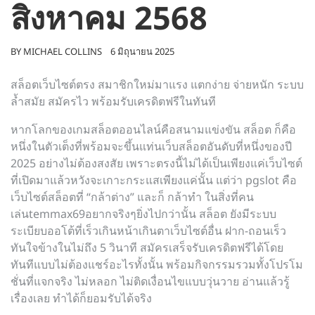
สิงหาคม 2568
BY
MICHAEL COLLINS
6 มิถุนายน 2025
สล็อตเว็บไซต์ตรง สมาชิกใหม่มาแรง แตกง่าย จ่ายหนัก ระบบ
ล้ำสมัย สมัครไว พร้อมรับเครดิตฟรีในทันที
หากโลกของเกมสล็อตออนไลน์คือสนามแข่งขัน สล็อต ก็คือ
หนึ่งในตัวเต็งที่พร้อมจะขึ้นแท่นเว็บสล็อตอันดับที่หนึ่งของปี
2025 อย่างไม่ต้องสงสัย เพราะตรงนี้ไม่ได้เป็นเพียงแค่เว็บไซต์
ที่เปิดมาแล้วหวังจะเกาะกระแสเพียงแค่นั้น แต่ว่า pgslot คือ
เว็บไซต์สล็อตที่ “กล้าต่าง” และก็ กล้าทำ ในสิ่งที่คน
เล่นtemmax69อยากจริงๆยิ่งไปกว่านั้น สล็อต ยังมีระบบ
ระเบียบออโต้ที่เร็วเกินหน้าเกินตาเว็บไซต์อื่น ฝาก-ถอนเร็ว
ทันใจข้างในไม่ถึง 5 วินาที สมัครเสร็จรับเครดิตฟรีได้โดย
ทันทีแบบไม่ต้องแชร์อะไรทั้งนั้น พร้อมกิจกรรมรวมทั้งโปรโม
ชั่นที่แจกจริง ไม่หลอก ไม่ติดเงื่อนไขแบบวุ่นวาย อ่านแล้วรู้
เรื่องเลย ทำได้ก็ยอมรับได้จริง