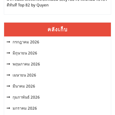
ดีทันที Top 82 by Quyen
คลังเก็บ
กรกฎาคม 2026
มิถุนายน 2026
พฤษภาคม 2026
เมษายน 2026
มีนาคม 2026
กุมภาพันธ์ 2026
มกราคม 2026