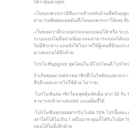
ได้ว่าคุ้มค่าสุดๆ
-เว็บของพวกเรามีทีมงานข้างหลังบ้านที่พร้อมดู
สามารถติดต่อแอดมินที่เว็บของพวกเราได้เลย ท
-เว็บของเรามีระบบฝากถอนแบบออโต้ หรือ ระบบฝ
ระบบแบบไม่มีอย่างน้อย แถมสามารถถอนได้แบ
ไม่มีตัวกลาง แถมยังให้โอกาสให้ผู้เล่นที่มีงบปร
มาเล่นเกมได้อีกด้วย
โปรโมชั่นpgslot สุดโดนใน มีโปรไหนดี โปรไห
ถ้าเกิดคุณมาสมัครสมาชิกที่เว็บไซต์ของพวกเราว
ดีๆอีกเยอะมากไปใช้ด้วย ไม่ว่าจะ
-โปรโมชั่นสมาชิกใหม่สุดคุ้มจัดเต็ม ฝาก 50 รับ 10
สามารถเข้ามาเล่นslot แบบเต็มที่ได้
-โปรโมชั่นทุกยอดฝากรับโบนัส 10% โปรนี้เหมะส
เท่าใดก็ได้ไม่เกิน 1 หมื่นบาท คุณก็ได้รับโบนัส
ถอนได้ไม่ยั้งอีกด้วย