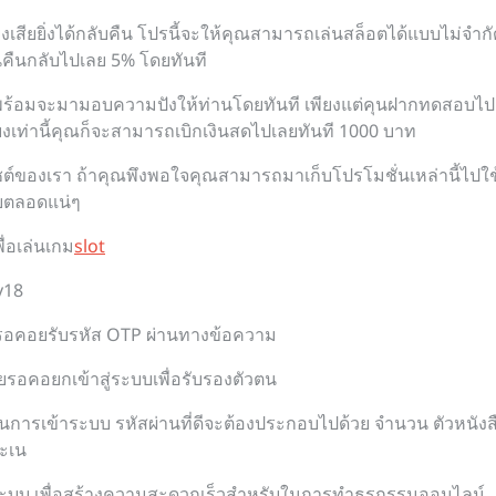
่งเสียยิ่งได้กลับคืน โปรนี้จะให้คุณสามารถเล่นสล็อตได้แบบไม่จำกั
ินคืนกลับไปเลย 5% โดยทันที
นนี้พร้อมจะมามอบความปังให้ท่านโดยทันที เพียงแต่คุนฝากทดสอบไ
ียงเท่านี้คุณก็จะสามารถเบิกเงินสดไปเลยทันที 1000 บาท
บไซต์ของเรา ถ้าคุณพึงพอใจคุณสามารถมาเก็บโปรโมชั่นเหล่านี้ไปใช
ดยตลอดแน่ๆ
ื่อเล่นเกม
slot
y18
รอคอยรับรหัส OTP ผ่านทางข้อความ
ยรอคอยกเข้าสู่ระบบเพื่อรับรองตัวตน
ในการเข้าระบบ รหัสผ่านที่ดีจะต้องประกอบไปด้วย จำนวน ตัวหนังส
คะเน
บระบบ เพื่อสร้างความสะดวกเร็วสำหรับในการทำธุรกรรมออนไลน์