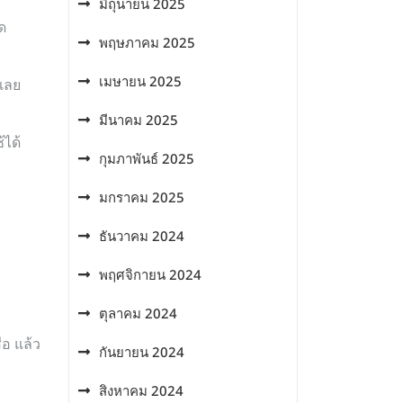
มิถุนายน 2025
ด
พฤษภาคม 2025
เมษายน 2025
ปเลย
มีนาคม 2025
้ได้
กุมภาพันธ์ 2025
มกราคม 2025
ธันวาคม 2024
พฤศจิกายน 2024
ตุลาคม 2024
ือ แล้ว
กันยายน 2024
สิงหาคม 2024