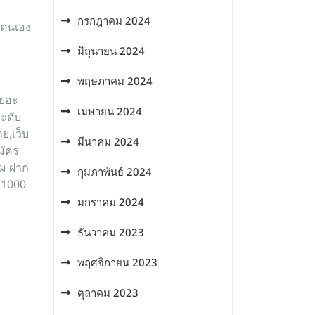
กรกฎาคม 2024
ยตนเอง
มิถุนายน 2024
พฤษภาคม 2024
เยอะ
เมษายน 2024
ระดับ
ย,เว็บ
มีนาคม 2024
มัคร
็ม ฝาก
กุมภาพันธ์ 2024
บ 1000
มกราคม 2024
ธันวาคม 2023
พฤศจิกายน 2023
ตุลาคม 2023