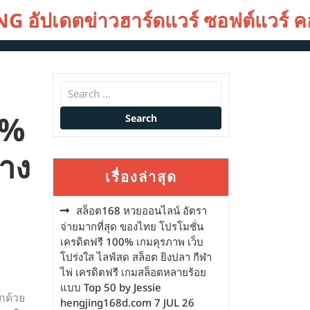
ตข่าวฮาร์ดแวร์ ซอฟต์แวร์ คอมพิวเ
5%
ทาง
เรื่องล่าสุด
สล็อต168 หวยออนไลน์ อัตรา
จ่ายมากที่สุด ของไทย โปรโมชั่น
เครดิตฟรี 100% เกมคุรภาพ เว็บ
โปร่งใส ไลฟ์สด สล็อต ยิงปลา กีฬา
ไพ่ เครดิตฟรี เกมสล็อตหลายร้อย
แบบ Top 50 by Jessie
กด้วย
hengjing168d.com 7 JUL 26