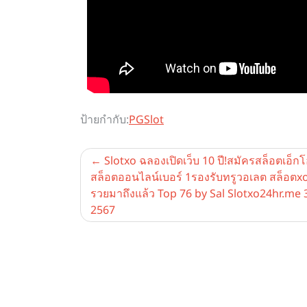
ป้ายกำกับ:
PGSlot
แนะแนว
Slotxo ฉลองเปิดเว็บ 10 ปี!สมัครสล็อตเอ็กโ
สล็อตออนไลน์เบอร์ 1รองรับทรูวอเลต สล็อตx
เรื่อง
รวยมาถึงแล้ว Top 76 by Sal Slotxo24hr.me 3
2567