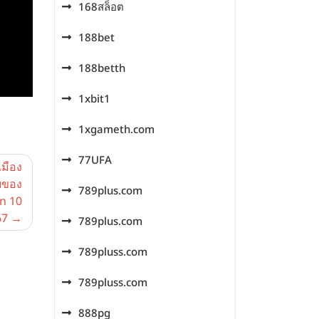
168สล็อต
188bet
188betth
1xbit1
1xgameth.com
77UFA
เมือง
บของ
789plus.com
in 10
67
789plus.com
789pluss.com
789pluss.com
888pg