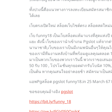
ทั้งปวงนี้คือแนวทางการลงทะเบียนสมัครสมาชิ
ได้เลย
เว็บตรงเปิดใหม่ สล็อตเว็บไซต์ตรง สล็อตสดใหม่มาแ
เว็บ funny18 เป็นเว็บสล็อตแท้มาแรงที่สุดแห่งปี
แยะ ดังนี้ เว็บของเรานำเข้าเกม Pgslot แท้จากต
นานาชาติ,เว็บของเราเป็นมีเกมพนันอื่นๆให้คุณ
ของเรามีทีมงานหลังบ้านที่พร้อมดูแลคุณตลอด 1
มาเป็นพวกเว็บของพวกเราวันนี้ พวกเราขอเสนอแน
50 รับ 100 , โปรโมชั่นทุกยอดฝากรับโบนัส 10%,โ
เป็นต้น หากคุณสนใจอย่าคอยช้า สมัครมาเป็นสม
แอพPgสล็อต pgslot funny18.in 25 March 67 Nat
ขอขอบคุณอ้างอิง
pgslot
https://bit.ly/funny_18
https://ow.ly/FGV050QnikK