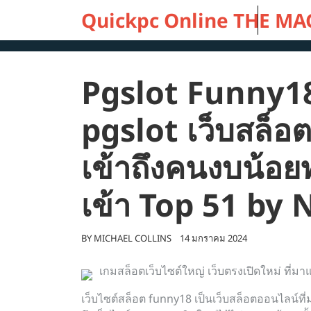
Skip
Quickpc Online THE MAGA
to
content
Pgslot Funny18.
pgslot เว็บสล็อ
เข้าถึงคนงบน้อย
เข้า Top 51 by 
BY
MICHAEL COLLINS
14 มกราคม 2024
เกมสล็อตเว็บไซต์ใหญ่ เว็บตรงเปิดใหม่ ที่มาแ
เว็บไซต์สล็อต funny18 เป็นเว็บสล็อตออนไลน์ที่