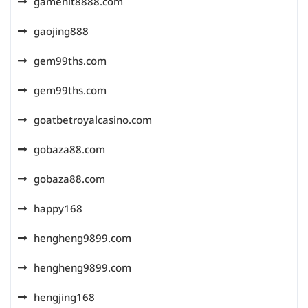
gamehit8888.com
gaojing888
gem99ths.com
gem99ths.com
goatbetroyalcasino.com
gobaza88.com
gobaza88.com
happy168
hengheng9899.com
hengheng9899.com
hengjing168