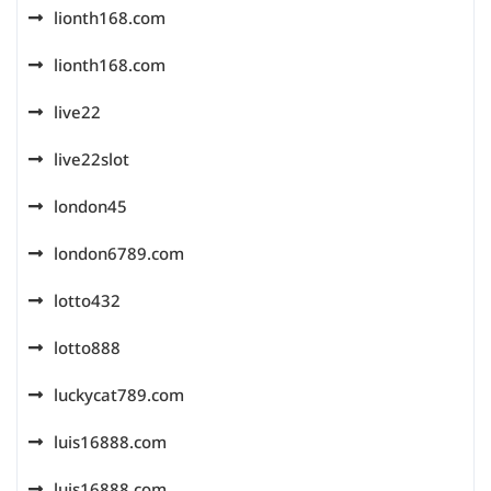
lionth168.com
lionth168.com
live22
live22slot
london45
london6789.com
lotto432
lotto888
luckycat789.com
luis16888.com
luis16888.com