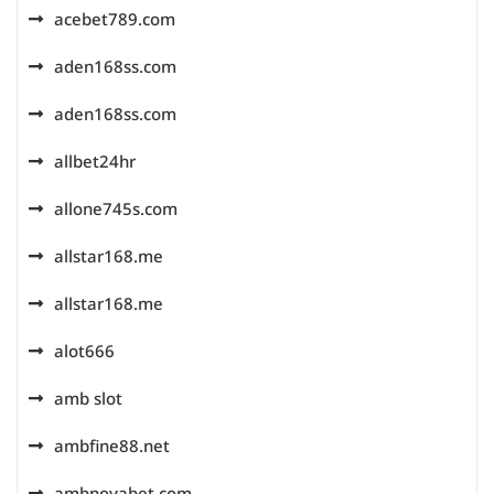
acebet789.com
aden168ss.com
aden168ss.com
allbet24hr
allone745s.com
allstar168.me
allstar168.me
alot666
amb slot
ambfine88.net
ambnovabet.com