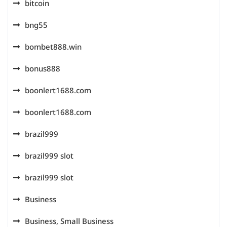
bitcoin
bng55
bombet888.win
bonus888
boonlert1688.com
boonlert1688.com
brazil999
brazil999 slot
brazil999 slot
Business
Business, Small Business