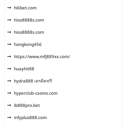
hi6bet.com
hiso8888s.com
hiso8888s.com
hongkong456
https://www.mfj889xx.com/
huayhit88
hydra888 เครดิตฟรี
hyperclub-casino.com
ib888pro.bet
infyplus888.com