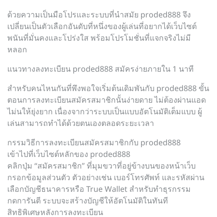
ด้วยความเป็นมือโปรและระบบที่นำสมัย proded888 จึง
เปลี่ยนเป็นตัวเลือกอันดับที่หนึ่งของผู้เล่นที่อยากได้เว็บไซต์
พนันที่มั่นคงและโปร่งใส พร้อมโปรโมชั่นที่แจกจริงไม่มี
หลอก
แนวทางลงทะเบียน proded888 สมัครง่ายภายใน 1 นาที
สำหรับคนไหนกันที่พึงพอใจเริ่มต้นเดิมพันกับ proded888 ขั้น
ตอนการลงทะเบียนสมัครสมาชิกนั้นง่ายดาย ไม่ต้องผ่านแอด
ไม่นให้ยุ่งยาก เนื่องจากว่าระบบเป็นแบบอัตโนมัติเต็มแบบ ผู้
เล่นสามารถทำได้ด้วยตนเองตลอดระยะเวลา
กรรมวิธีการลงทะเบียนสมัครสมาชิกกับ proded888
เข้าไปที่เว็บไซต์หลักของ proded888
คลิกปุ่ม “สมัครสมาชิก” ที่มุมขวาที่อยู่ข้างบนของหน้าเว็บ
กรอกข้อมูลส่วนตัว ตัวอย่างเช่น เบอร์โทรศัพท์ และรหัสผ่าน
เลือกบัญชีธนาคารหรือ True Wallet สำหรับทำธุรกรรม
กดการันตี ระบบจะสร้างบัญชีให้อัตโนมัติในทันที
สิทธิพิเศษหลังการลงทะเบียน