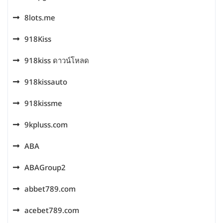
8lots.me
918Kiss
918kiss ดาวน์โหลด
918kissauto
918kissme
9kpluss.com
ABA
ABAGroup2
abbet789.com
acebet789.com