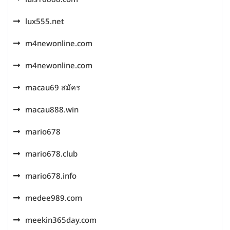
lux555.net
m4newonline.com
m4newonline.com
macau69 สมัคร
macau888.win
mario678
mario678.club
mario678.info
medee989.com
meekin365day.com