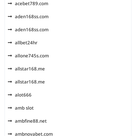
acebet789.com
aden168ss.com
aden168ss.com
allbet24hr
allone745s.com
allstar168.me
allstar168.me
alot666
amb slot
ambfine88.net
ambnovabet.com