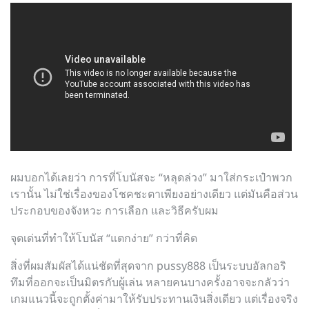
ผมบอกได้เลยว่า การที่โบนัสจะ “หลุดล่วง” มาใส่กระเป๋าพวก
เรานั้น ไม่ใช่เรื่องของโชคชะตาเพียงอย่างเดียว แต่มันคือส่วน
ประกอบของจังหวะ การเลือก และวิธีครับผม
จุดเด่นที่ทำให้โบนัส “แตกง่าย” กว่าที่คิด
สิ่งที่ผมสัมผัสได้แน่ชัดที่สุดจาก pussy888 เป็นระบบอัลกอริ
ทึมที่ออกจะเป็นมิตรกับผู้เล่น หลายคนบางครั้งอาจจะกลัวว่า
เกมแนวนี้จะถูกตั้งค่ามาให้รับประทานเงินสิ่งเดียว แต่เรื่องจริง