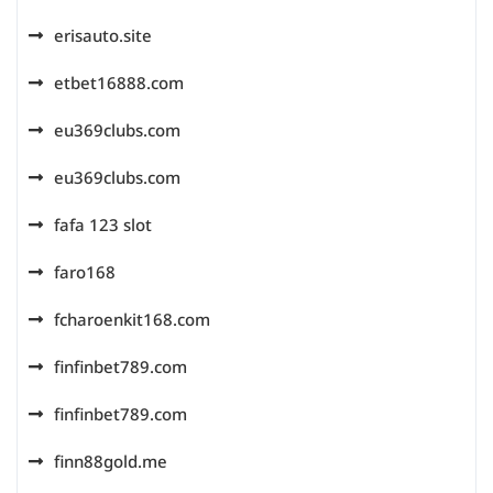
erisauto.site
etbet16888.com
eu369clubs.com
eu369clubs.com
fafa 123 slot
faro168
fcharoenkit168.com
finfinbet789.com
finfinbet789.com
finn88gold.me