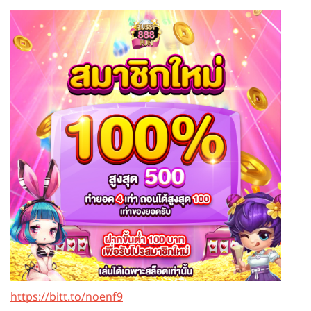
https://bitt.to/noenf9