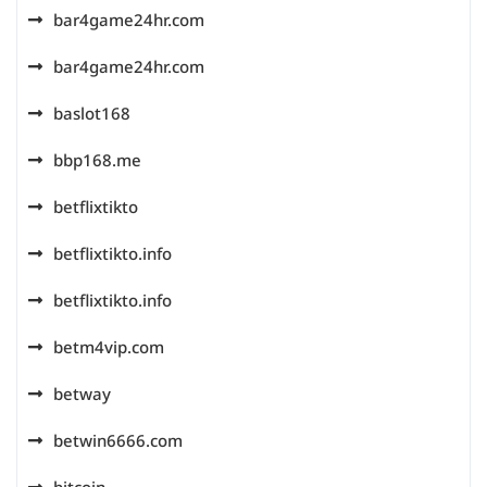
bar4game24hr.com
bar4game24hr.com
baslot168
bbp168.me
betflixtikto
betflixtikto.info
betflixtikto.info
betm4vip.com
betway
betwin6666.com
bitcoin