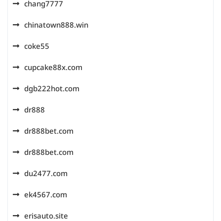
chang7777
chinatown888.win
coke55
cupcake88x.com
dgb222hot.com
dr888
dr888bet.com
dr888bet.com
du2477.com
ek4567.com
erisauto.site