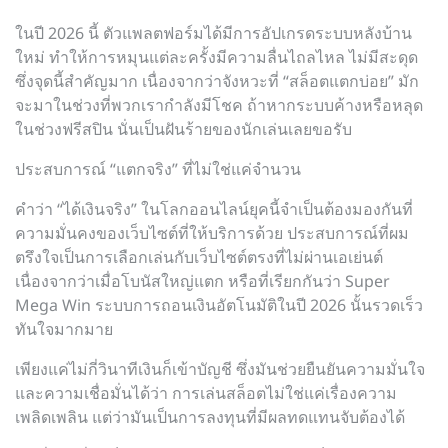
ในปี 2026 นี้ ตัวแพลตฟอร์มได้มีการอัปเกรดระบบหลังบ้าน
ใหม่ ทำให้การหมุนแต่ละครั้งมีความลื่นไถลไหล ไม่มีสะดุด
ซึ่งจุดนี้สำคัญมาก เนื่องจากว่าจังหวะที่ “สล็อตแตกบ่อย” มัก
จะมาในช่วงที่พวกเรากำลังมีโชค ถ้าหากระบบค้างหรือหลุด
ในช่วงฟรีสปิน นั่นเป็นฝันร้ายของนักเล่นเลยขอรับ
ประสบการณ์ “แตกจริง” ที่ไม่ใช่แค่จำนวน
คำว่า “ได้เงินจริง” ในโลกออนไลน์ยุคนี้จำเป็นต้องมองกันที่
ความมั่นคงของเว็บไซต์ที่ให้บริการด้วย ประสบการณ์ที่ผม
ตรึงใจเป็นการเลือกเล่นกับเว็บไซต์ตรงที่ไม่ผ่านเอเย่นต์
เนื่องจากว่าเมื่อโบนัสใหญ่แตก หรือที่เรียกกันว่า Super
Mega Win ระบบการถอนเงินอัตโนมัติในปี 2026 นั้นรวดเร็ว
ทันใจมากมาย
เพียงแค่ไม่กี่วินาทีเงินก็เข้าบัญชี ซึ่งมันช่วยยืนยันความมั่นใจ
และความเชื่อมั่นได้ว่า การเล่นสล็อตไม่ใช่แค่เรื่องความ
เพลิดเพลิน แต่ว่ามันเป็นการลงทุนที่มีผลทดแทนจับต้องได้