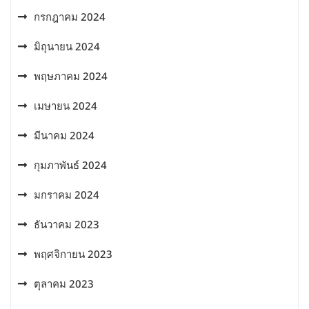
กรกฎาคม 2024
มิถุนายน 2024
พฤษภาคม 2024
เมษายน 2024
มีนาคม 2024
กุมภาพันธ์ 2024
มกราคม 2024
ธันวาคม 2023
พฤศจิกายน 2023
ตุลาคม 2023