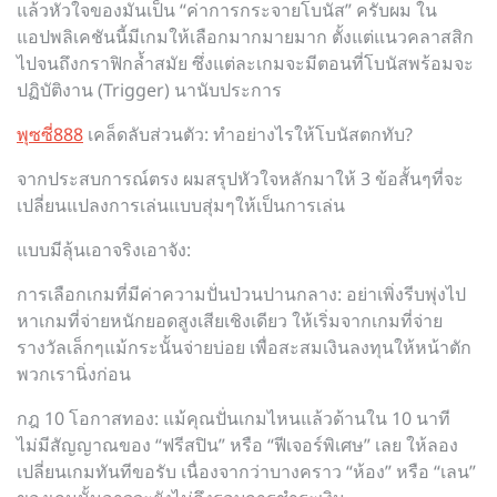
แล้วหัวใจของมันเป็น “ค่าการกระจายโบนัส” ครับผม ใน
แอปพลิเคชันนี้มีเกมให้เลือกมากมายมาก ตั้งแต่แนวคลาสสิก
ไปจนถึงกราฟิกล้ำสมัย ซึ่งแต่ละเกมจะมีตอนที่โบนัสพร้อมจะ
ปฏิบัติงาน (Trigger) นานับประการ
พุซซี่888
เคล็ดลับส่วนตัว: ทำอย่างไรให้โบนัสตกทับ?
จากประสบการณ์ตรง ผมสรุปหัวใจหลักมาให้ 3 ข้อสั้นๆที่จะ
เปลี่ยนแปลงการเล่นแบบสุ่มๆให้เป็นการเล่น
แบบมีลุ้นเอาจริงเอาจัง:
การเลือกเกมที่มีค่าความปั่นป่วนปานกลาง: อย่าเพิ่งรีบพุ่งไป
หาเกมที่จ่ายหนักยอดสูงเสียเชิงเดียว ให้เริ่มจากเกมที่จ่าย
รางวัลเล็กๆแม้กระนั้นจ่ายบ่อย เพื่อสะสมเงินลงทุนให้หน้าตัก
พวกเรานิ่งก่อน
กฎ 10 โอกาสทอง: แม้คุณปั่นเกมไหนแล้วด้านใน 10 นาที
ไม่มีสัญญาณของ “ฟรีสปิน” หรือ “ฟีเจอร์พิเศษ” เลย ให้ลอง
เปลี่ยนเกมทันทีขอรับ เนื่องจากว่าบางคราว “ห้อง” หรือ “เลน”