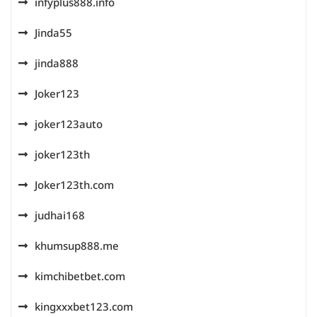
infyplus888.info
Jinda55
jinda888
Joker123
joker123auto
joker123th
Joker123th.com
judhai168
khumsup888.me
kimchibetbet.com
kingxxxbet123.com