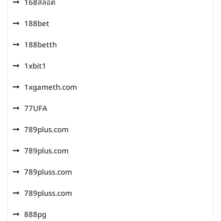
168สล็อต
188bet
188betth
1xbit1
1xgameth.com
77UFA
789plus.com
789plus.com
789pluss.com
789pluss.com
888pg