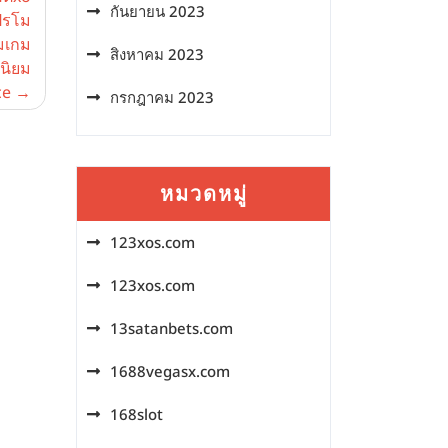
กันยายน 2023
โปรโม
วมเกม
สิงหาคม 2023
ดนิยม
ce
กรกฎาคม 2023
หมวดหมู่
123xos.com
123xos.com
13satanbets.com
1688vegasx.com
168slot