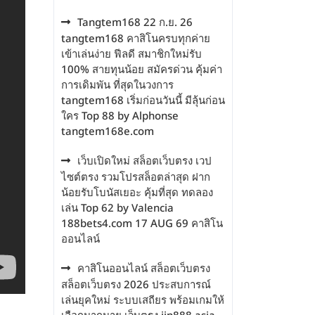
Tangtem168 22 ก.ย. 26
tangtem168 คาสิโนครบทุกค่าย
เข้าเล่นง่าย ฟีลดี สมาชิกใหม่รับ
100% สายทุนน้อย สมัครด่วน คุ้มค่า
การเดิมพัน ที่สุดในวงการ
tangtem168 เริ่มก่อนวันนี้ มีลุ้นก่อน
ใคร Top 88 by Alphonse
tangtem168e.com
เว็บเปิดใหม่ สล็อตเว็บตรง เวป
ไซต์ตรง รวมโปรสล็อตล่าสุด ฝาก
น้อยรับโบนัสเยอะ คุ้มที่สุด ทดลอง
เล่น Top 62 by Valencia
188bets4.com 17 AUG 69 คาสิโน
ออนไลน์
คาสิโนออนไลน์ สล็อตเว็บตรง
สล็อตเว็บตรง 2026 ประสบการณ์
เล่นยุคใหม่ ระบบเสถียร พร้อมเกมให้
เลือกมากมาย เว็บตรง jin888.asia