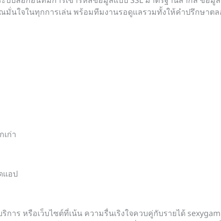
ยระบบล็อกอินที่มีการเข้ารหัสข้อมูลแบบ SSL มาตรฐานสากล ข้อมูล
คุณมั่นใจในทุกการเล่น พร้อมทีมงานรอดูแลรวมทั้งให้คำปรึกษาตล
ง
กเก่า
ลดแอป
ริการ หรือเว็บไซต์ที่เน้น ความรื่นเริงใจควบคู่กับรายได้ sexyga