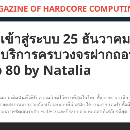
ZINE OF HARDCORE COMPUTING อัปเด
ข้าสู่ระบบ 25 ธันวาค
บริการครบวงจรฝากถอ
op 80 by Natalia
กมเดิมพันที่ได้รับความนิยมไว้ครบที่สุดในไทย ทั้ง บาคาร่า เสือ
ดสดส่งตรงจากค่ายดัง พร้อมระบบที่นำสมัย ใช้งานง่าย รองรับทั้งม
ด้วยภาพชัดเจนระดับ Full HD และก็ระบบถ่ายทอดสดที่เสถียรที่สุด