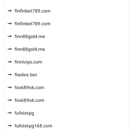
finfinbet789.com
finfinbet789.com
finn88gold.me
finn88gold.me
finnivips.com
fiwdee.bet
fox689ok.com
fox689ok.com
fullslotpg
fullslotpg168.com