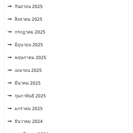
กันยายน 2025
สิงหาคม 2025
กรกฎาคม 2025
มิถุนายน 2025
พฤษภาคม 2025
เมษายน 2025
มีนาคม 2025
กุมภาพันธ์ 2025
มกราคม 2025
ธันวาคม 2024