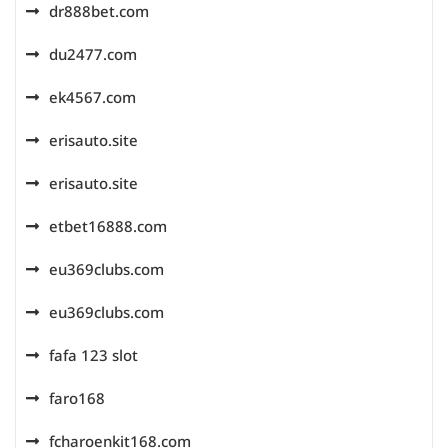
dr888bet.com
du2477.com
ek4567.com
erisauto.site
erisauto.site
etbet16888.com
eu369clubs.com
eu369clubs.com
fafa 123 slot
faro168
fcharoenkit168.com