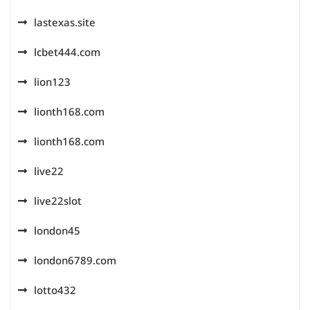
lastexas.site
lcbet444.com
lion123
lionth168.com
lionth168.com
live22
live22slot
london45
london6789.com
lotto432