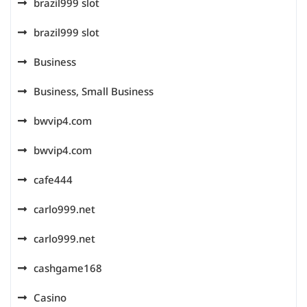
brazil999 slot
brazil999 slot
Business
Business, Small Business
bwvip4.com
bwvip4.com
cafe444
carlo999.net
carlo999.net
cashgame168
Casino