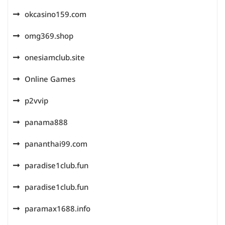
okcasino159.com
omg369.shop
onesiamclub.site
Online Games
p2vvip
panama888
pananthai99.com
paradise1club.fun
paradise1club.fun
paramax1688.info