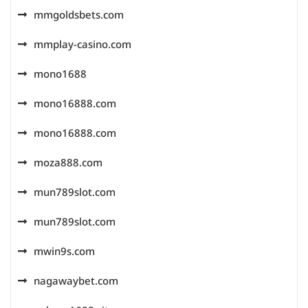
mmgoldsbets.com
mmplay-casino.com
mono1688
mono16888.com
mono16888.com
moza888.com
mun789slot.com
mun789slot.com
mwin9s.com
nagawaybet.com