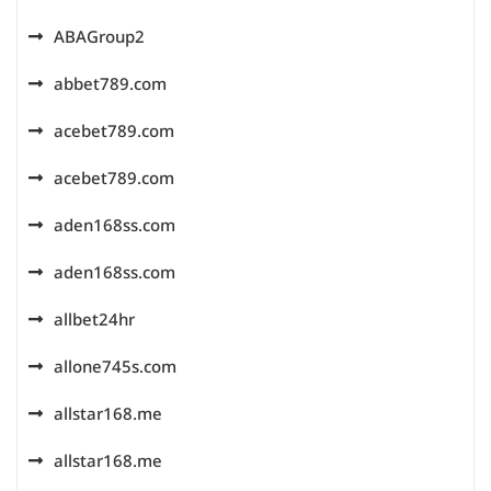
ABAGroup2
abbet789.com
acebet789.com
acebet789.com
aden168ss.com
aden168ss.com
allbet24hr
allone745s.com
allstar168.me
allstar168.me