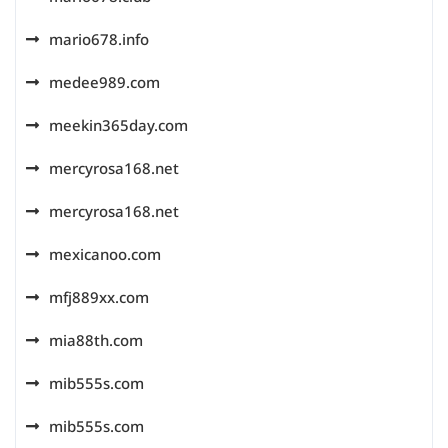
mario678.info
medee989.com
meekin365day.com
mercyrosa168.net
mercyrosa168.net
mexicanoo.com
mfj889xx.com
mia88th.com
mib555s.com
mib555s.com