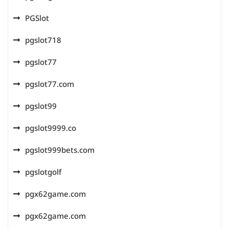
PGSlot
pgslot718
pgslot77
pgslot77.com
pgslot99
pgslot9999.co
pgslot999bets.com
pgslotgolf
pgx62game.com
pgx62game.com