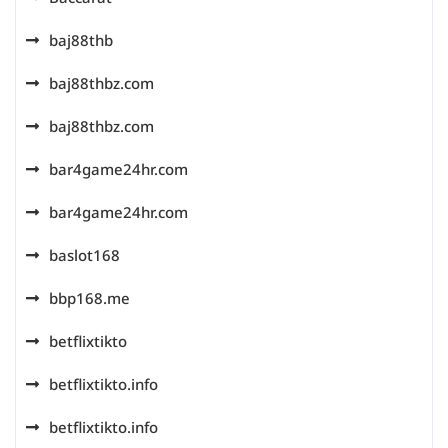
baj88thb
baj88thbz.com
baj88thbz.com
bar4game24hr.com
bar4game24hr.com
baslot168
bbp168.me
betflixtikto
betflixtikto.info
betflixtikto.info