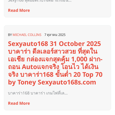
Sexy168 สุดยอดเว็บไซต์มาแรงอัน…
Read More
BY
MICHAEL COLLINS
7 ตุลาคม 2025
Sexyauto168 31 October 2025
บาคาร่า ดีลเลอร์สาวสวย ที่สุดใน
เอเชีย กล่องแจกสุดคุ้ม 1,000 ฝาก-
ถอน Autoแจกจริง โอนไว ได้เงิน
จริง บาคาร่า168 ขั้นต่ำ 20 Top 70
by Toney Sexyauto168s.com
บาคาร่า168 บาคาร่า เกมไพ่ที่เล…
Read More