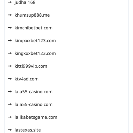
judhai168
khumsup888.me
kimchibetbet.com
kingxxxbet123.com
kingxxxbet123.com
kitti999vip.com
ktv4sd.com
lala55-casino.com
lala55-casino.com
lalikabetsgame.com
lastexas.site