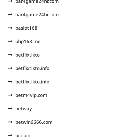
bar4game24hr.com
bar4game24hr.com
baslot168
bbp168.me
betflixtikto
betflixtikto.info
betflixtikto.info
betm4vip.com
betway
betwin6666.com
bitcoin