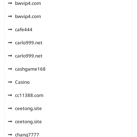
bwvip4.com
bwvip4.com
cafe444
carlo999.net
carlo999.net
cashgame168
Casino
cc11388.com
ceetong.site
ceetong.site
chang7777