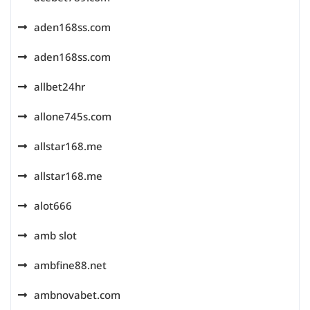
aden168ss.com
aden168ss.com
allbet24hr
allone745s.com
allstar168.me
allstar168.me
alot666
amb slot
ambfine88.net
ambnovabet.com