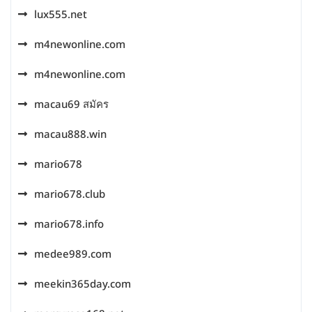
lux555.net
m4newonline.com
m4newonline.com
macau69 สมัคร
macau888.win
mario678
mario678.club
mario678.info
medee989.com
meekin365day.com