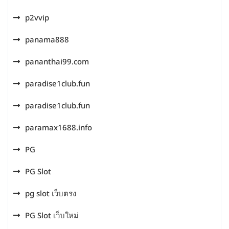
p2vvip
panama888
pananthai99.com
paradise1club.fun
paradise1club.fun
paramax1688.info
PG
PG Slot
pg slot เว็บตรง
PG Slot เว็บใหม่