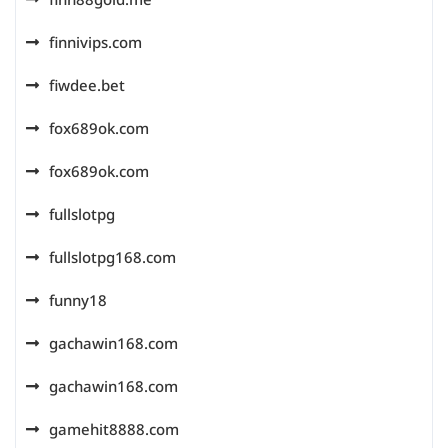
finnivips.com
fiwdee.bet
fox689ok.com
fox689ok.com
fullslotpg
fullslotpg168.com
funny18
gachawin168.com
gachawin168.com
gamehit8888.com