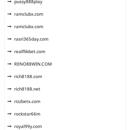
pussy888play
ramclubx.com
ramclubx.com
rasri365day.com
realflikbet.com
RENO88WIN.COM
rich8188.com
rich8188.net
rizzbetx.com
rockstar66m
royal99y.com