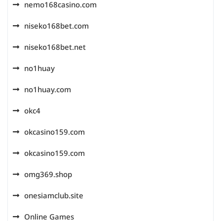
nemo168casino.com
niseko168bet.com
niseko168bet.net
no1huay
no1huay.com
okc4
okcasino159.com
okcasino159.com
omg369.shop
onesiamclub.site
Online Games