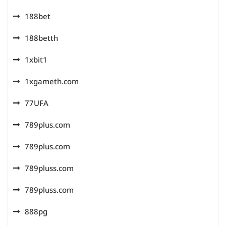
188bet
188betth
1xbit1
1xgameth.com
77UFA
789plus.com
789plus.com
789pluss.com
789pluss.com
888pg