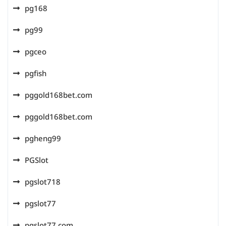
pg168
pg99
pgceo
pgfish
pggold168bet.com
pggold168bet.com
pgheng99
PGSlot
pgslot718
pgslot77
pgslot77.com