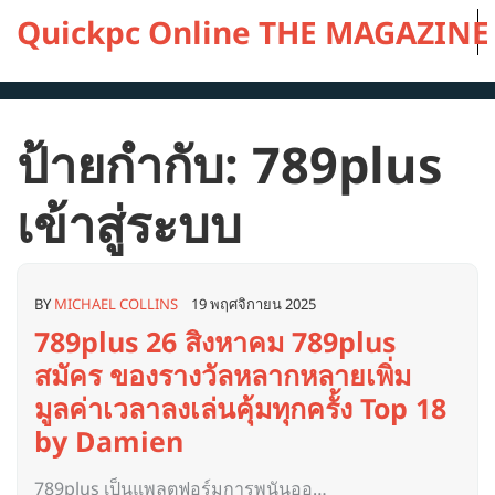
Skip
Quickpc Online THE MAGAZINE OF
to
content
ป้ายกำกับ:
789plus
เข้าสู่ระบบ
BY
MICHAEL COLLINS
19 พฤศจิกายน 2025
789plus 26 สิงหาคม 789plus
สมัคร ของรางวัลหลากหลายเพิ่ม
มูลค่าเวลาลงเล่นคุ้มทุกครั้ง Top 18
by Damien
789plus เป็นแพลตฟอร์มการพนันออ…