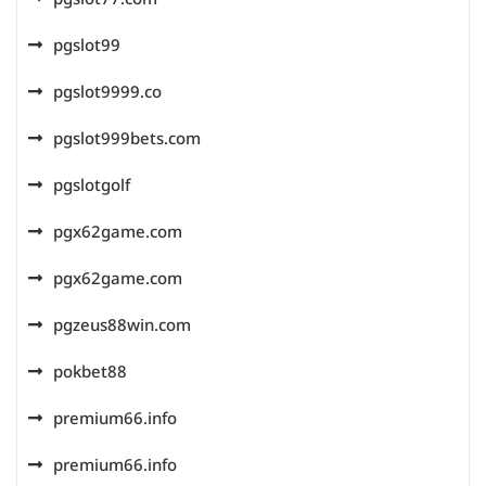
pgslot99
pgslot9999.co
pgslot999bets.com
pgslotgolf
pgx62game.com
pgx62game.com
pgzeus88win.com
pokbet88
premium66.info
premium66.info