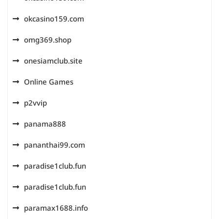
okcasino159.com
omg369.shop
onesiamclub.site
Online Games
p2vvip
panama888
pananthai99.com
paradise1club.fun
paradise1club.fun
paramax1688.info