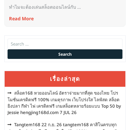
ทำไมจะต้องเล่นสล็อตออนไลน์กับ …
Read More
เรื่องล่าสุด
สล็อต168 หวยออนไลน์ อัตราจ่ายมากที่สุด ของไทย โปร
โมชั่นเครดิตฟรี 100% เกมคุรภาพ เว็บโปร่งใส ไลฟ์สด สล็อต
ยิงปลา กีฬา ไพ่ เครดิตฟรี เกมสล็อตหลายร้อยแบบ Top 50 by
Jessie hengjing168d.com 7 JUL 26
Tangtem168 22 ก.ย. 26 tangtem168 คาสิโนครบทุก