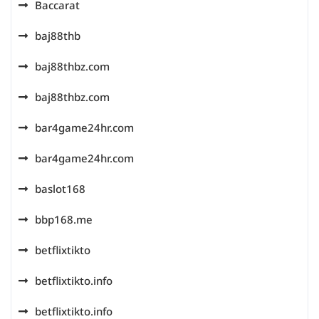
Baccarat
baj88thb
baj88thbz.com
baj88thbz.com
bar4game24hr.com
bar4game24hr.com
baslot168
bbp168.me
betflixtikto
betflixtikto.info
betflixtikto.info