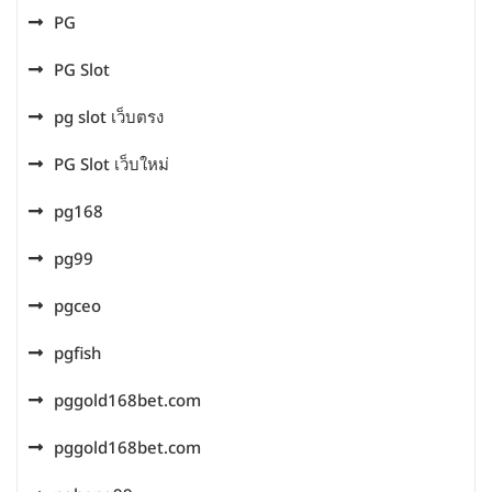
PG
PG Slot
pg slot เว็บตรง
PG Slot เว็บใหม่
pg168
pg99
pgceo
pgfish
pggold168bet.com
pggold168bet.com