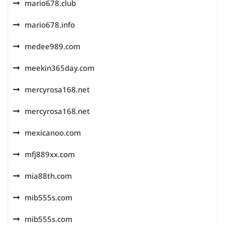
mario678.club
mario678.info
medee989.com
meekin365day.com
mercyrosa168.net
mercyrosa168.net
mexicanoo.com
mfj889xx.com
mia88th.com
mib555s.com
mib555s.com