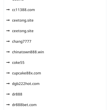
cc11388.com
ceetong.site
ceetong.site
chang7777
chinatown888.win
coke55
cupcake88x.com
dgb222hot.com
dr888
dr888bet.com