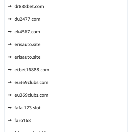
dr888bet.com
du2477.com
ek4567.com
erisauto.site
erisauto.site
etbet16888.com
eu369clubs.com
eu369clubs.com
fafa 123 slot
faro168