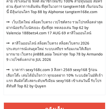
ค่าย เข้าเล่นง่าย ฟีลดี สมาชิกใหม่รับ 100% สายทุนน้อย สมัคร
ด่วน คุ้มค่าการเดิมพัน ที่สุดในวงการ tangtem168 เริ่มก่อนวัน
นี้ มีลุ้นก่อนใคร Top 88 by Alphonse tangtem168e.com
เว็บเปิดใหม่ สล็อตเว็บตรง เวปไซต์ตรง รวมโปรสล็อตล่าสุด
ฝากน้อยรับโบนัสเยอะ คุ้มที่สุด ทดลองเล่น Top 62 by
Valencia 188bets4.com 17 AUG 69 คาสิโนออนไลน์
คาสิโนออนไลน์ สล็อตเว็บตรง สล็อตเว็บตรง 2026
ประสบการณ์เล่นยุคใหม่ ระบบเสถียร พร้อมเกมให้เลือก
มากมาย เว็บตรง jin888.asia ใหม่ล่าสุด Top 78 by Armando
9 เวปไซต์แตกง่าย JUL 2026
บาคาร่า sexy168c.com 3 สิงหา 2569 sexy168 รู้ก่อน
เลือกโต๊ะ เล่นได้มั่นใจกว่า ทุกยอดฝาก 10% ระบบอัตโนมัติเจ้า
แรก สัมผัสโต๊ะสดระดับพรีเมียม sexy168 เข้าเล่นวันนี้ รับโปร
ดีทันที Top 82 by Quyen