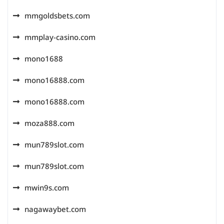
mmgoldsbets.com
mmplay-casino.com
mono1688
mono16888.com
mono16888.com
moza888.com
mun789slot.com
mun789slot.com
mwin9s.com
nagawaybet.com