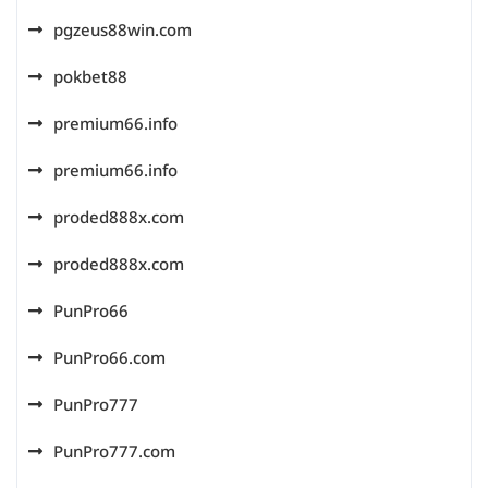
pgzeus88win.com
pokbet88
premium66.info
premium66.info
proded888x.com
proded888x.com
PunPro66
PunPro66.com
PunPro777
PunPro777.com