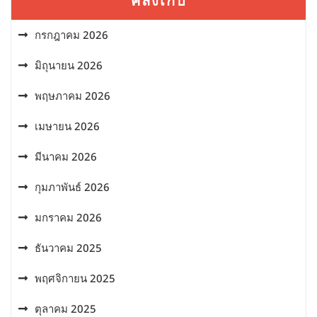
คลังเก็บ
กรกฎาคม 2026
มิถุนายน 2026
พฤษภาคม 2026
เมษายน 2026
มีนาคม 2026
กุมภาพันธ์ 2026
มกราคม 2026
ธันวาคม 2025
พฤศจิกายน 2025
ตุลาคม 2025