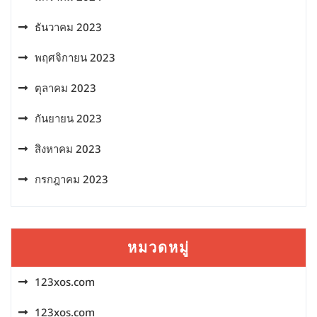
ธันวาคม 2023
พฤศจิกายน 2023
ตุลาคม 2023
กันยายน 2023
สิงหาคม 2023
กรกฎาคม 2023
หมวดหมู่
123xos.com
123xos.com