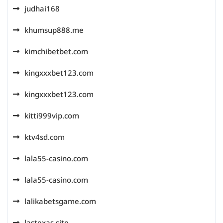
judhai168
khumsup888.me
kimchibetbet.com
kingxxxbet123.com
kingxxxbet123.com
kitti999vip.com
ktv4sd.com
lala55-casino.com
lala55-casino.com
lalikabetsgame.com
lastexas.site