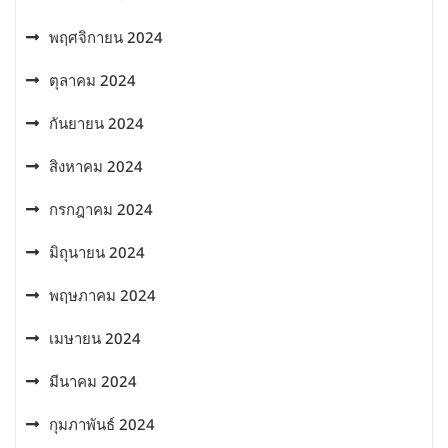
พฤศจิกายน 2024
ตุลาคม 2024
กันยายน 2024
สิงหาคม 2024
กรกฎาคม 2024
มิถุนายน 2024
พฤษภาคม 2024
เมษายน 2024
มีนาคม 2024
กุมภาพันธ์ 2024