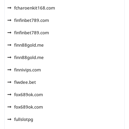
fcharoenkit168.com
finfinbet789.com
finfinbet789.com
finn88gold.me
finn88gold.me
finnivips.com
fiwdee.bet
fox689ok.com
fox689ok.com
fullslotpg