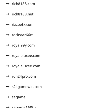
rich8188.com
rich8188.net
rizzbetx.com
rockstar66m
royal99y.com
royaleluxee.com
royaleluxee.com
run24pro.com
s2kgamewin.com
sagame
sagame168th