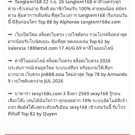
Tangtem168 22 ก.ย. 26 tangtem168 คาสิโนครบทุก
ค่าย เข้าเล่นง่าย ฟีลดี สมาชิกใหม่รับ 100% สายทุนน้อย สมัคร
ด่วน คุ้มค่าการเดิมพัน ที่สุดในวงการ tangtem168 เริ่มก่อนวัน
นี้ มีลุ้นก่อนใคร Top 88 by Alphonse tangtem168e.com
เว็บเปิดใหม่ สล็อตเว็บตรง เวปไซต์ตรง รวมโปรสล็อตล่าสุด
ฝากน้อยรับโบนัสเยอะ คุ้มที่สุด ทดลองเล่น Top 62 by
Valencia 188bets4.com 17 AUG 69 คาสิโนออนไลน์
คาสิโนออนไลน์ สล็อตเว็บตรง สล็อตเว็บตรง 2026
ประสบการณ์เล่นยุคใหม่ ระบบเสถียร พร้อมเกมให้เลือก
มากมาย เว็บตรง jin888.asia ใหม่ล่าสุด Top 78 by Armando
9 เวปไซต์แตกง่าย JUL 2026
บาคาร่า sexy168c.com 3 สิงหา 2569 sexy168 รู้ก่อน
เลือกโต๊ะ เล่นได้มั่นใจกว่า ทุกยอดฝาก 10% ระบบอัตโนมัติเจ้า
แรก สัมผัสโต๊ะสดระดับพรีเมียม sexy168 เข้าเล่นวันนี้ รับโปร
ดีทันที Top 82 by Quyen