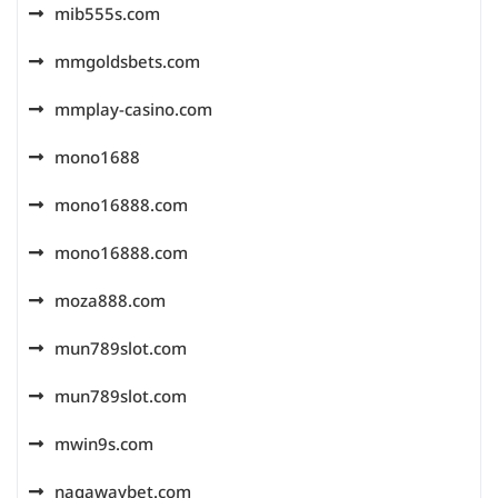
mib555s.com
mmgoldsbets.com
mmplay-casino.com
mono1688
mono16888.com
mono16888.com
moza888.com
mun789slot.com
mun789slot.com
mwin9s.com
nagawaybet.com