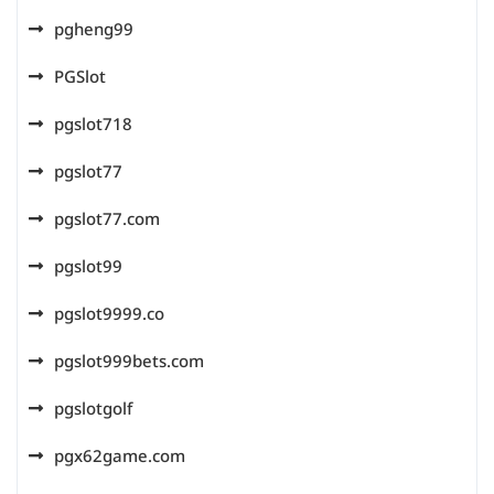
pgheng99
PGSlot
pgslot718
pgslot77
pgslot77.com
pgslot99
pgslot9999.co
pgslot999bets.com
pgslotgolf
pgx62game.com