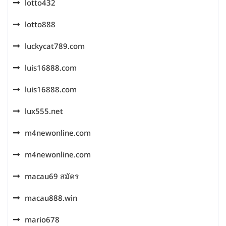
lotto432
lotto888
luckycat789.com
luis16888.com
luis16888.com
lux555.net
m4newonline.com
m4newonline.com
macau69 สมัคร
macau888.win
mario678