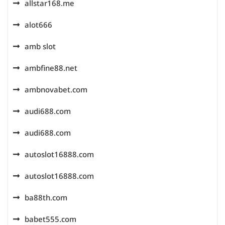
allstar168.me
alot666
amb slot
ambfine88.net
ambnovabet.com
audi688.com
audi688.com
autoslot16888.com
autoslot16888.com
ba88th.com
babet555.com