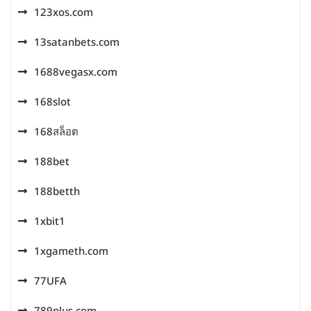
123xos.com
13satanbets.com
1688vegasx.com
168slot
168สล็อต
188bet
188betth
1xbit1
1xgameth.com
77UFA
789plus.com