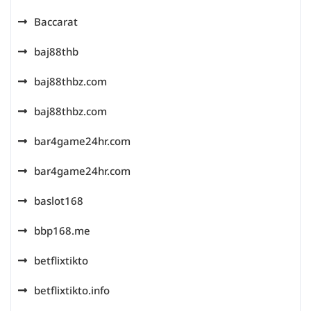
Baccarat
baj88thb
baj88thbz.com
baj88thbz.com
bar4game24hr.com
bar4game24hr.com
baslot168
bbp168.me
betflixtikto
betflixtikto.info