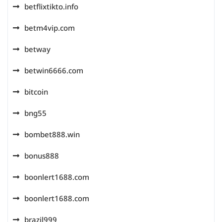
betflixtikto.info
betm4vip.com
betway
betwin6666.com
bitcoin
bng55
bombet888.win
bonus888
boonlert1688.com
boonlert1688.com
brazil999