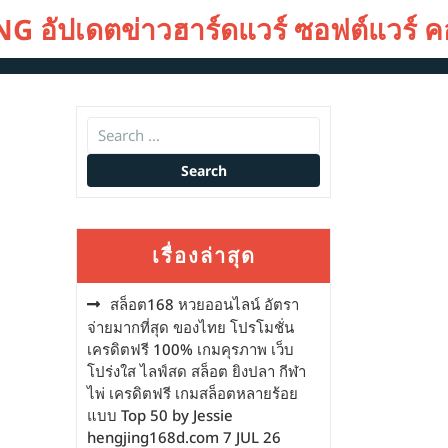
ตข่าวฮาร์ดแวร์ ซอฟต์แวร์ คอมพิวเ
เรื่องล่าสุด
สล็อต168 หวยออนไลน์ อัตรา
จ่ายมากที่สุด ของไทย โปรโมชั่น
เครดิตฟรี 100% เกมคุรภาพ เว็บ
โปร่งใส ไลฟ์สด สล็อต ยิงปลา กีฬา
ไพ่ เครดิตฟรี เกมสล็อตหลายร้อย
แบบ Top 50 by Jessie
hengjing168d.com 7 JUL 26