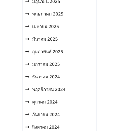
มิถุนายน 2025
พฤษภาคม 2025
เมษายน 2025
มีนาคม 2025
กุมภาพันธ์ 2025
มกราคม 2025
ธันวาคม 2024
พฤศจิกายน 2024
ตุลาคม 2024
กันยายน 2024
สิงหาคม 2024