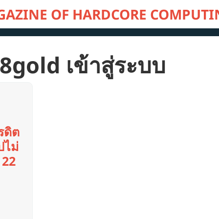
ZINE OF HARDCORE COMPUTING อัปเด
8gold เข้าสู่ระบบ
รดิต
ปไม่
 22