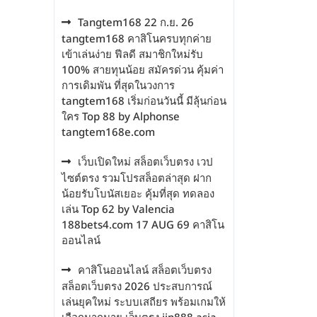
Tangtem168 22 ก.ย. 26
tangtem168 คาสิโนครบทุกค่าย
เข้าเล่นง่าย ฟีลดี สมาชิกใหม่รับ
100% สายทุนน้อย สมัครด่วน คุ้มค่า
การเดิมพัน ที่สุดในวงการ
tangtem168 เริ่มก่อนวันนี้ มีลุ้นก่อน
ใคร Top 88 by Alphonse
tangtem168e.com
เว็บเปิดใหม่ สล็อตเว็บตรง เวป
ไซต์ตรง รวมโปรสล็อตล่าสุด ฝาก
น้อยรับโบนัสเยอะ คุ้มที่สุด ทดลอง
เล่น Top 62 by Valencia
188bets4.com 17 AUG 69 คาสิโน
ออนไลน์
คาสิโนออนไลน์ สล็อตเว็บตรง
สล็อตเว็บตรง 2026 ประสบการณ์
เล่นยุคใหม่ ระบบเสถียร พร้อมเกมให้
เลือกมากมาย เว็บตรง jin888.asia