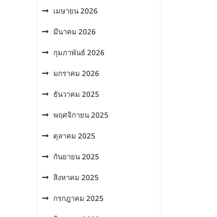
เมษายน 2026
มีนาคม 2026
กุมภาพันธ์ 2026
มกราคม 2026
ธันวาคม 2025
พฤศจิกายน 2025
ตุลาคม 2025
กันยายน 2025
สิงหาคม 2025
กรกฎาคม 2025