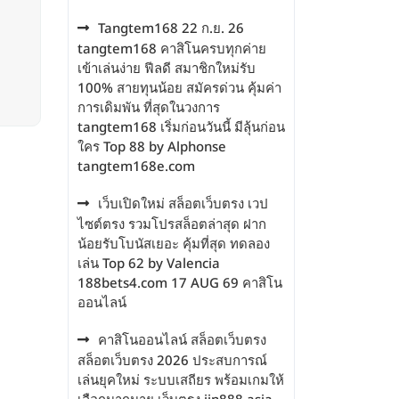
Tangtem168 22 ก.ย. 26
tangtem168 คาสิโนครบทุกค่าย
เข้าเล่นง่าย ฟีลดี สมาชิกใหม่รับ
100% สายทุนน้อย สมัครด่วน คุ้มค่า
การเดิมพัน ที่สุดในวงการ
tangtem168 เริ่มก่อนวันนี้ มีลุ้นก่อน
ใคร Top 88 by Alphonse
tangtem168e.com
เว็บเปิดใหม่ สล็อตเว็บตรง เวป
ไซต์ตรง รวมโปรสล็อตล่าสุด ฝาก
น้อยรับโบนัสเยอะ คุ้มที่สุด ทดลอง
เล่น Top 62 by Valencia
188bets4.com 17 AUG 69 คาสิโน
ออนไลน์
คาสิโนออนไลน์ สล็อตเว็บตรง
สล็อตเว็บตรง 2026 ประสบการณ์
เล่นยุคใหม่ ระบบเสถียร พร้อมเกมให้
เลือกมากมาย เว็บตรง jin888.asia