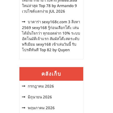
ใหม่ล่าสุด Top 78 by Armando 9
เวปไซต์แตกง่าย JUL 2026
บาคาร่า sexy168c.com 3 สิงหา
2569 sexy168 รู้ก่อนเลือกโต๊ะ เล่น
ได้มั่นใจกว่า ทุกยอดฝาก 10% ระบบ
อัตโนมัติเจ้าแรก สัมผัสโต๊ะสดระดับ
พรีเมียม sexy168 เข้าเล่นวันนี้ รับ
โปรดีทันที Top 82 by Quyen
คลังเก็บ
กรกฎาคม 2026
มิถุนายน 2026
พฤษภาคม 2026