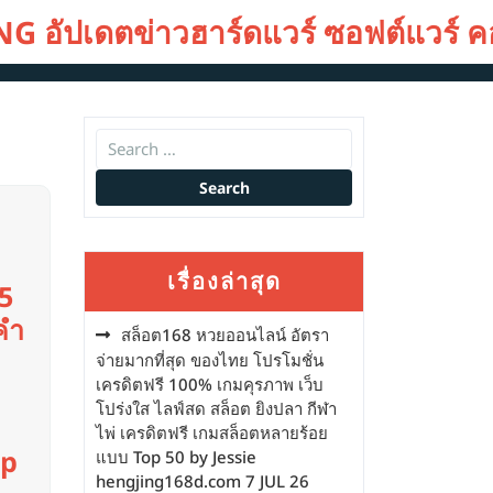
ตข่าวฮาร์ดแวร์ ซอฟต์แวร์ คอมพิวเ
เรื่องล่าสุด
5
คำ
สล็อต168 หวยออนไลน์ อัตรา
จ่ายมากที่สุด ของไทย โปรโมชั่น
เครดิตฟรี 100% เกมคุรภาพ เว็บ
โปร่งใส ไลฟ์สด สล็อต ยิงปลา กีฬา
ไพ่ เครดิตฟรี เกมสล็อตหลายร้อย
op
แบบ Top 50 by Jessie
hengjing168d.com 7 JUL 26