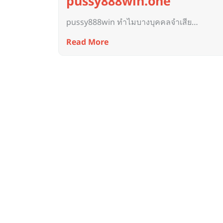
pussy888win.one
pussy888win ทำไมบางบุคคลจำเสีย…
Read More