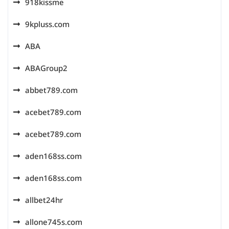
918kissme
9kpluss.com
ABA
ABAGroup2
abbet789.com
acebet789.com
acebet789.com
aden168ss.com
aden168ss.com
allbet24hr
allone745s.com