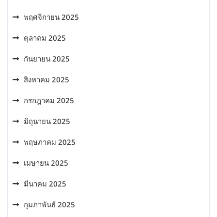
พฤศจิกายน 2025
ตุลาคม 2025
กันยายน 2025
สิงหาคม 2025
กรกฎาคม 2025
มิถุนายน 2025
พฤษภาคม 2025
เมษายน 2025
มีนาคม 2025
กุมภาพันธ์ 2025