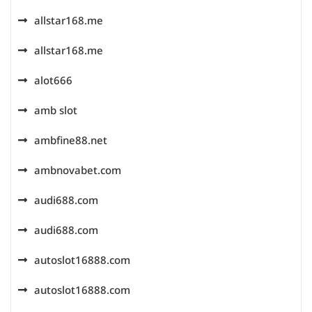
allstar168.me
allstar168.me
alot666
amb slot
ambfine88.net
ambnovabet.com
audi688.com
audi688.com
autoslot16888.com
autoslot16888.com