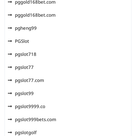
pggold168bet.com
pggold168bet.com
pgheng99
PGSlot
pgslot718
pgslot77
pgslot77.com
pgslot99
pgslot9999.co
pgslot999bets.com
pgslotgolf