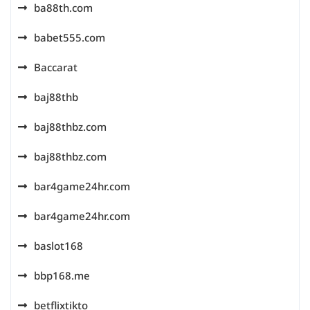
ba88th.com
babet555.com
Baccarat
baj88thb
baj88thbz.com
baj88thbz.com
bar4game24hr.com
bar4game24hr.com
baslot168
bbp168.me
betflixtikto