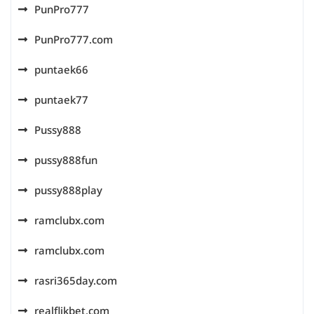
PunPro777
PunPro777.com
puntaek66
puntaek77
Pussy888
pussy888fun
pussy888play
ramclubx.com
ramclubx.com
rasri365day.com
realflikbet.com