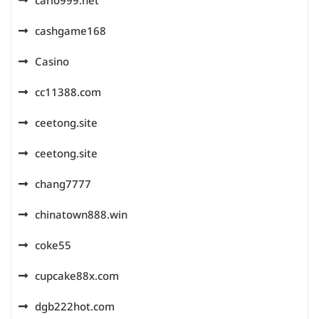
cashgame168
Casino
cc11388.com
ceetong.site
ceetong.site
chang7777
chinatown888.win
coke55
cupcake88x.com
dgb222hot.com