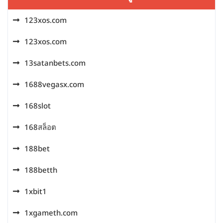
123xos.com
123xos.com
13satanbets.com
1688vegasx.com
168slot
168สล็อต
188bet
188betth
1xbit1
1xgameth.com