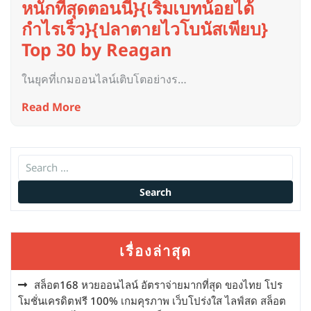
หนักที่สุดตอนนี้}{เริ่มเบทน้อยได้
กำไรเร็ว}{ปลาตายไวโบนัสเพียบ}
Top 30 by Reagan
ในยุคที่เกมออนไลน์เติบโตอย่างร…
Read More
เรื่องล่าสุด
สล็อต168 หวยออนไลน์ อัตราจ่ายมากที่สุด ของไทย โปร
โมชั่นเครดิตฟรี 100% เกมคุรภาพ เว็บโปร่งใส ไลฟ์สด สล็อต