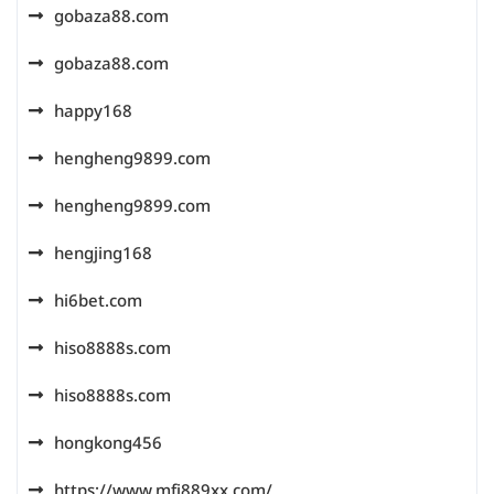
gobaza88.com
gobaza88.com
happy168
hengheng9899.com
hengheng9899.com
hengjing168
hi6bet.com
hiso8888s.com
hiso8888s.com
hongkong456
https://www.mfj889xx.com/