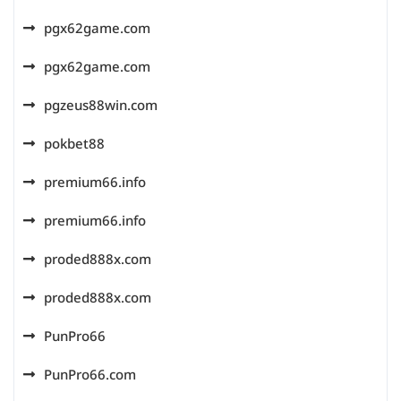
pgx62game.com
pgx62game.com
pgzeus88win.com
pokbet88
premium66.info
premium66.info
proded888x.com
proded888x.com
PunPro66
PunPro66.com