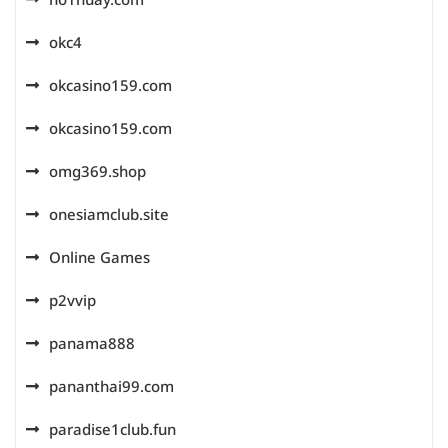
okc4
okcasino159.com
okcasino159.com
omg369.shop
onesiamclub.site
Online Games
p2vvip
panama888
pananthai99.com
paradise1club.fun